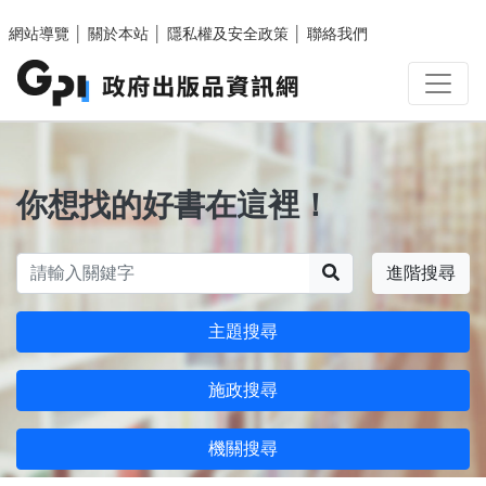
跳至主要內容區塊
網站導覽
│
關於本站
│
隱私權及安全政策
│
聯絡我們
你想找的好書在這裡！
搜尋
進階搜尋
主題搜尋
施政搜尋
機關搜尋