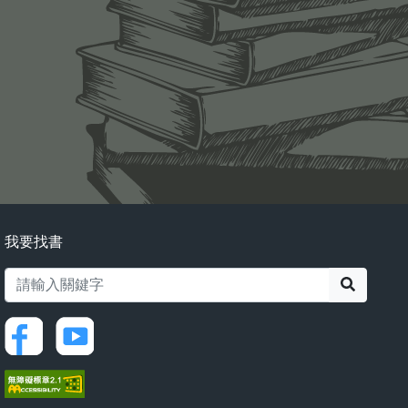
我要找書
搜尋