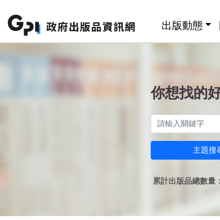
跳至主要內容區塊
:::
出版動態
你想找的
主題搜
累計出版品總數量：1