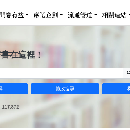
開卷有益
嚴選企劃
流通管道
相關連結
好書在這裡！
尋
施政搜尋
17,872