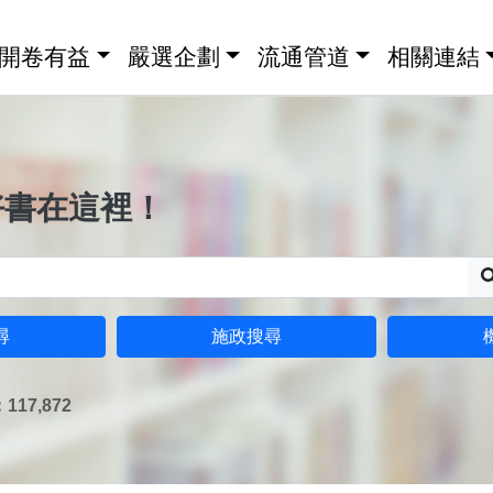
開卷有益
嚴選企劃
流通管道
相關連結
好書在這裡！
尋
施政搜尋
17,872