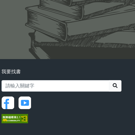
我要找書
搜尋