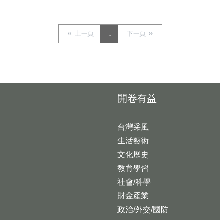
上一頁
1
下一頁
開卷有益
台灣采風
生活藝術
文化歷史
教育學習
社會/科學
財金產業
政治/外交/國防