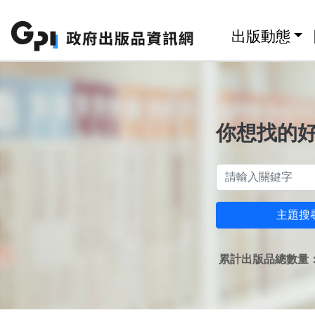
跳至主要內容區塊
:::
出版動態
你想找的
主題搜
累計出版品總數量：1