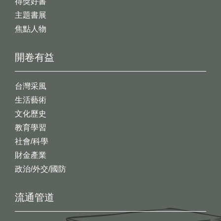
得獎好書
主題書展
焦點人物
開卷有益
台灣采風
生活藝術
文化歷史
教育學習
社會/科學
財金產業
政治/外交/國防
流通管道