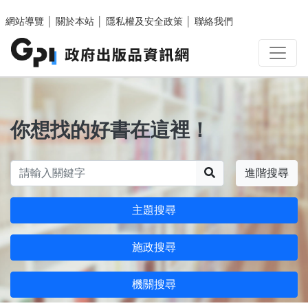
跳至主要內容區塊
網站導覽
│
關於本站
│
隱私權及安全政策
│
聯絡我們
你想找的好書在這裡！
搜尋
進階搜尋
主題搜尋
施政搜尋
機關搜尋