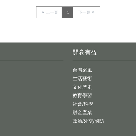
上一頁
1
下一頁
開卷有益
台灣采風
生活藝術
文化歷史
教育學習
社會/科學
財金產業
政治/外交/國防