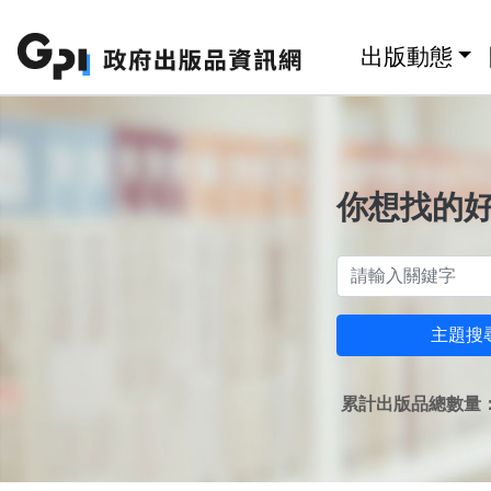
跳至主要內容區塊
:::
出版動態
你想找的
主題搜
累計出版品總數量：1