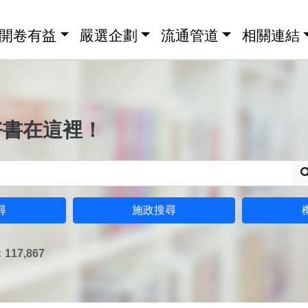
開卷有益
嚴選企劃
流通管道
相關連結
好書在這裡！
尋
施政搜尋
17,867