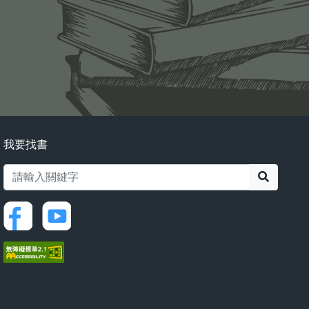
我要找書
搜尋