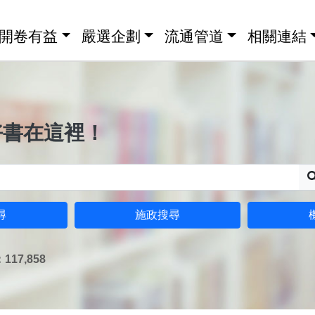
開卷有益
嚴選企劃
流通管道
相關連結
好書在這裡！
尋
施政搜尋
17,858