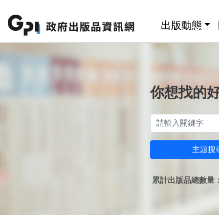
跳至主要內容區塊
:::
出版動態
你想找的
主題搜
累計出版品總數量：1