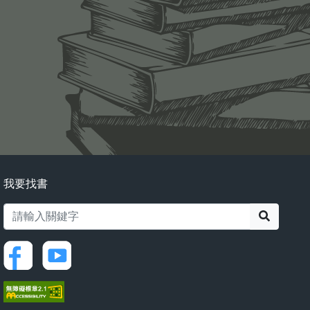
我要找書
搜尋