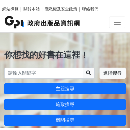
跳至主要內容區塊
網站導覽
│
關於本站
│
隱私權及安全政策
│
聯絡我們
你想找的好書在這裡！
搜尋
進階搜尋
主題搜尋
施政搜尋
機關搜尋