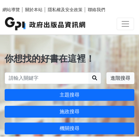
跳至主要內容區塊
網站導覽
│
關於本站
│
隱私權及安全政策
│
聯絡我們
你想找的好書在這裡！
搜尋
進階搜尋
主題搜尋
施政搜尋
機關搜尋