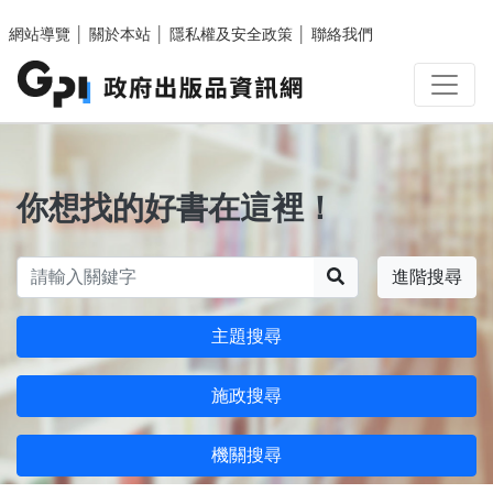
跳至主要內容區塊
網站導覽
│
關於本站
│
隱私權及安全政策
│
聯絡我們
你想找的好書在這裡！
搜尋
進階搜尋
主題搜尋
施政搜尋
機關搜尋