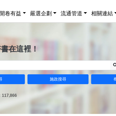
開卷有益
嚴選企劃
流通管道
相關連結
好書在這裡！
尋
施政搜尋
17,866