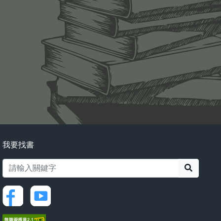
我要找書
搜尋