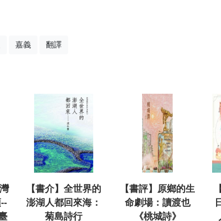
人
嘉義
翻譯
臺灣
【書介】全世界的
【書評】原鄉的生
-
澎湖人都回來海：
命劇場：讀渡也
臺
菊島詩行
《桃城詩》