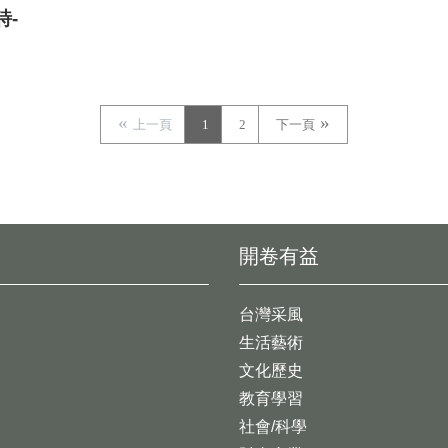
詩-
上一頁
1
2
下一頁
開卷有益
台灣采風
生活藝術
文化歷史
教育學習
社會/科學