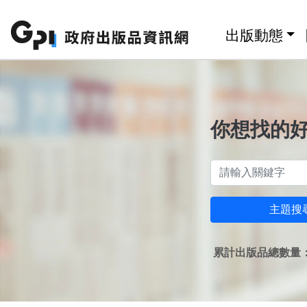
跳至主要內容區塊
:::
出版動態
你想找的
主題搜
累計出版品總數量：1