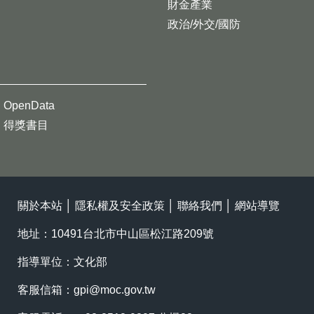
財金產業
政治/外交/國防
OpenData
得獎書目
關於本站
│
隱私權及安全政策
│
聯絡我們
│
網站導覽
地址：10491台北市中山區松江路209號
指導單位：文化部
客服信箱：
gpi@moc.gov.tw