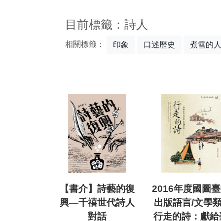
:::
目前標籤：詩人
相關標籤：
印象
口述歷史
煮雪的
【書介】詩藝的復
2016年度國圖
興—千禧世代詩人
出版語言/文學類-
對話
行走的詩：獻給