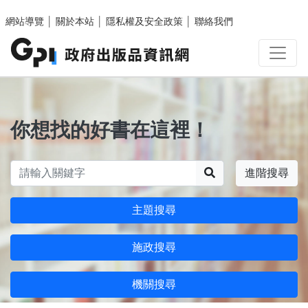
跳至主要內容區塊
網站導覽
│
關於本站
│
隱私權及安全政策
│
聯絡我們
你想找的好書在這裡！
搜尋
進階搜尋
主題搜尋
施政搜尋
機關搜尋