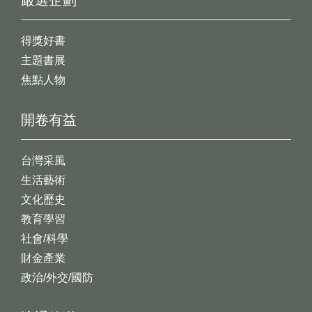
嚴選企劃
得獎好書
主題書展
焦點人物
開卷有益
台灣采風
生活藝術
文化歷史
教育學習
社會/科學
財金產業
政治/外交/國防