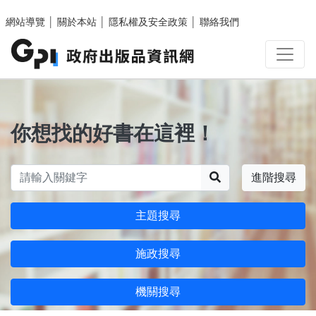
跳至主要內容區塊
網站導覽
│
關於本站
│
隱私權及安全政策
│
聯絡我們
你想找的好書在這裡！
搜尋
進階搜尋
主題搜尋
施政搜尋
機關搜尋