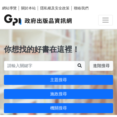
跳至主要內容區塊
網站導覽
│
關於本站
│
隱私權及安全政策
│
聯絡我們
你想找的好書在這裡！
搜尋
進階搜尋
主題搜尋
施政搜尋
機關搜尋