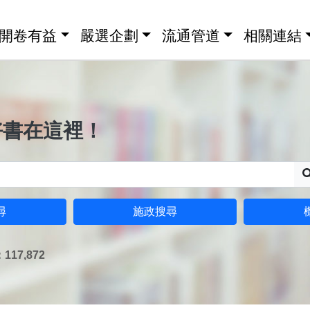
開卷有益
嚴選企劃
流通管道
相關連結
好書在這裡！
尋
施政搜尋
17,872