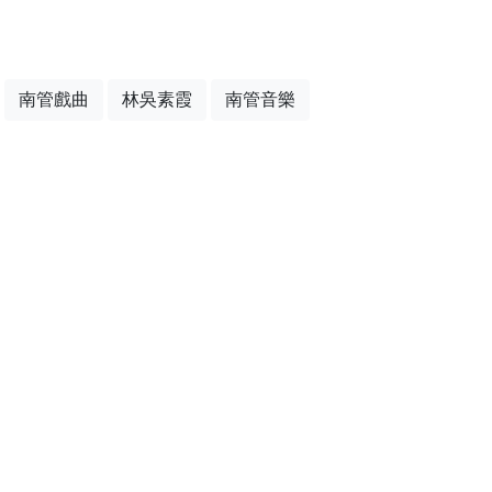
南管戲曲
林吳素霞
南管音樂