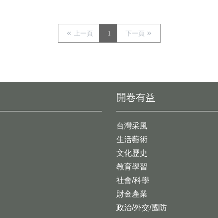
上一頁
1
下一頁
開卷有益
台灣采風
生活藝術
文化歷史
教育學習
社會/科學
財金產業
政治/外交/國防