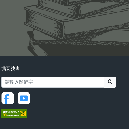
我要找書
搜尋