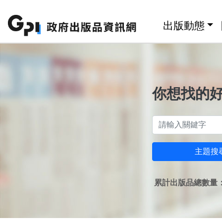
跳至主要內容區塊
:::
出版動態
你想找的
主題搜
累計出版品總數量：1