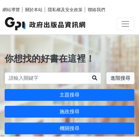
跳至主要內容區塊
網站導覽
│
關於本站
│
隱私權及安全政策
│
聯絡我們
你想找的好書在這裡！
搜尋
進階搜尋
主題搜尋
施政搜尋
機關搜尋