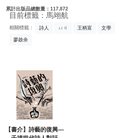
:::
累計出版品總數量：117,872
目前標籤：馬翊航
相關標籤：
詩人
ㄩㄐ
王柄富
文學
廖啟余
【書介】詩藝的復興—