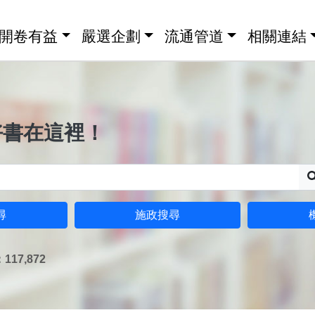
開卷有益
嚴選企劃
流通管道
相關連結
好書在這裡！
尋
施政搜尋
17,872