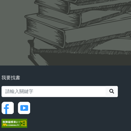
我要找書
搜尋