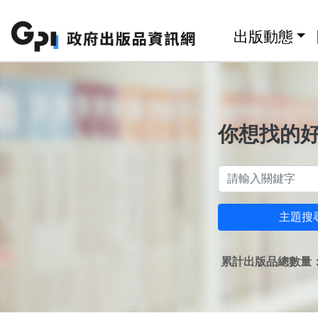
跳至主要內容區塊
:::
出版動態
你想找的
主題搜
累計出版品總數量：1