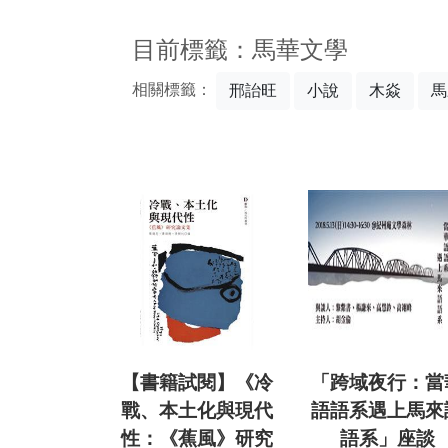
:::
目前標籤：馬華文學
相關標籤：
邢詒旺
小說
木焱
馬
【書籍試閱】《冷
「跨域夜行：當
戰、本土化與現代
語語系遇上馬來
性：《蕉風》研究
語系」座談