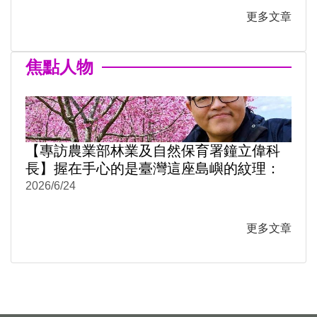
更多文章
焦點人物
【專訪農業部林業及自然保育署鐘立偉科
長】握在手心的是臺灣這座島嶼的紋理：
《阡陌之森》從月曆到米蠟筆
2026/6/24
更多文章