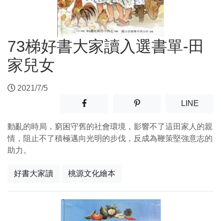
73梯好書大家讀入選書單-田
家兒女
2021/7/5
分享至facebook(另開新視窗)
分享至噗浪(另開新視窗)
(另開
LINE
動亂的時局，窮困守舊的社會環境，影響不了這田家人的親
情，阻止不了積極邁向光明的步伐，反成為鞭策堅強意志的
助力。
好書大家讀
桃源文化繪本