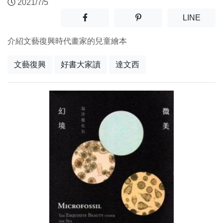
2021/7/5
分享至facebook(另開新視窗)
分享至噗浪(另開新視窗)
(另開
LINE
介紹文藝復興時代畫家的兒童繪本
文藝復興
好書大家讀
達文西