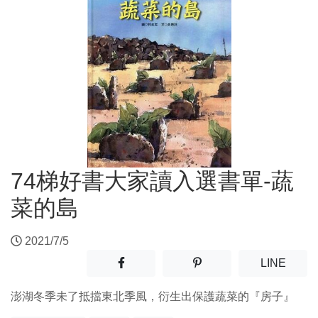
74梯好書大家讀入選書單-蔬
菜的島
2021/7/5
分享至facebook(另開新視窗)
分享至噗浪(另開新視窗)
(另開
LINE
澎湖冬季未了抵擋東北季風，衍生出保護蔬菜的『房子』