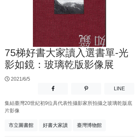
75梯好書大家讀入選書單-光
影如鏡：玻璃乾版影像展
2021/6/5
分享至facebook(另開新視窗)
分享至噗浪(另開新視窗)
(另開
LINE
集結臺灣20世紀初9位具代表性攝影家所拍攝之玻璃乾版底
片影像
市立圖書館
好書大家讀
臺灣博物館