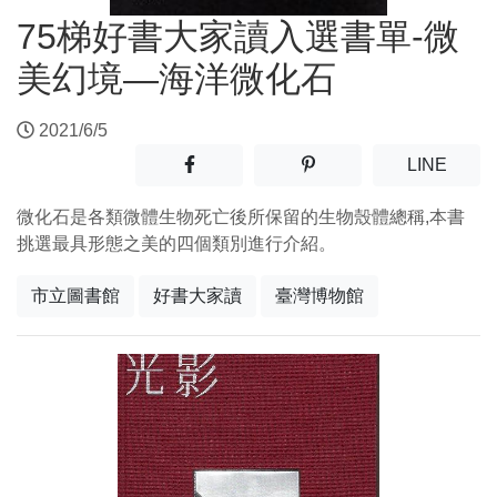
75梯好書大家讀入選書單-微
美幻境—海洋微化石
2021/6/5
分享至facebook(另開新視窗)
分享至噗浪(另開新視窗)
(另開
LINE
微化石是各類微體生物死亡後所保留的生物殼體總稱,本書
挑選最具形態之美的四個類別進行介紹。
市立圖書館
好書大家讀
臺灣博物館