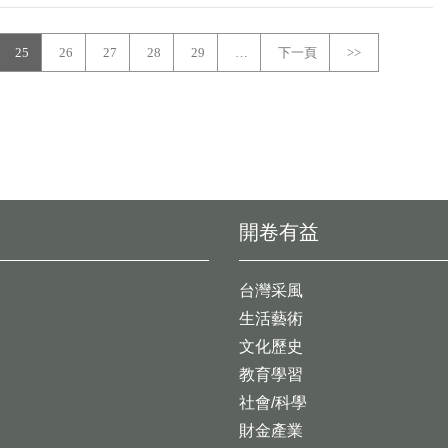
25
26
27
28
29
…
下一頁
>>
開卷有益
台灣采風
生活藝術
文化歷史
教育學習
社會/科學
財金產業