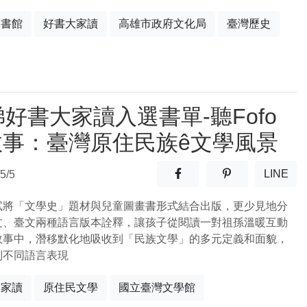
圖書館
好書大家讀
高雄市政府文化局
臺灣歷史
梯好書大家讀入選書單-聽Fofo
故事：臺灣原住民族ê文學風景
分享至facebook(另開新視窗
分享至噗浪(另開
LINE
5/5
(另開
試將「文學史」題材與兒童圖畫書形式結合出版，更少見地分
文、臺文兩種語言版本詮釋，讓孩子從閱讀一對祖孫溫暖互動
故事中，潛移默化地吸收到「民族文學」的多元定義和面貌，
到不同語言表現
大家讀
原住民文學
國立臺灣文學館