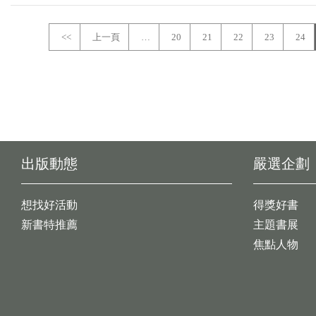
<<
上一頁
…
20
21
22
23
24
出版動態
嚴選企劃
想找好活動
得獎好書
新書特推薦
主題書展
焦點人物