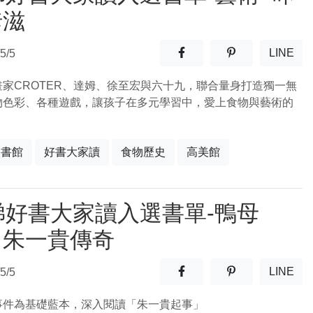
咔滋
分享至facebook(另開新視窗
分享至噗浪(另開
LINE
5/5
(另開
畫家CROTER、達姆、徐至宏與六十九，聯合量身打造獨一無
物色彩、各種遊戲，讓孩子在多元學習中，愛上食物與藝術的
。
圖書館
好書大家讀
食物歷史
高美館
梯好書大家讀入選書單-鴨母
：朱一貴傳奇
分享至facebook(另開新視窗
分享至噗浪(另開
LINE
5/5
(另開
事件為基礎藍本，深入閱讀「朱一貴起事」