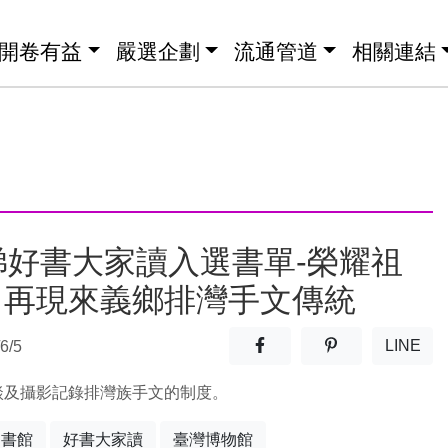
開卷有益
嚴選企劃
流通管道
相關連結
梯好書大家讀入選書單-榮耀祖
：再現來義鄉排灣手文傳統
分享至facebook(另開新視窗
分享至噗浪(另開
LINE
6/5
(另開
談及攝影記錄排灣族手文的制度。
圖書館
好書大家讀
臺灣博物館