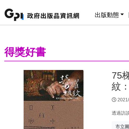
跳至主要內容區塊
:::
出版動態
:::
得獎好書
75
紋
2021/
透過訪
市立