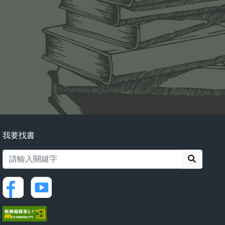
我要找書
搜尋