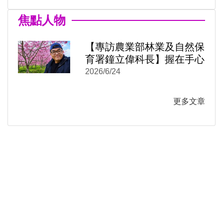
焦點人物
【專訪農業部林業及自然保
育署鐘立偉科長】握在手心
的是臺灣這座島嶼的紋理：
2026/6/24
《阡陌之森》從月曆到米蠟
筆
更多文章
)
新視窗)
新視窗)