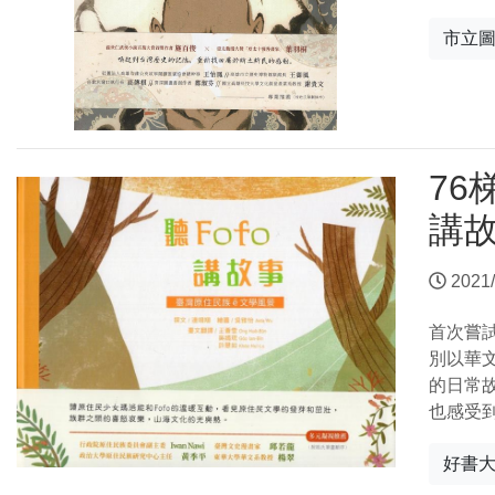
市立
76
講
2021/
首次嘗
別以華
的日常
也感受
好書