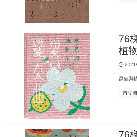
76
植
2021/
昆蟲與
市立
76