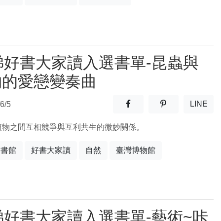
梯好書大家讀入選書單-昆蟲與
物的愛戀變奏曲
分享至facebook(另開新視窗
分享至噗浪(另開
LINE
6/5
(另開
植物之間互相競爭與互利共生的微妙關係。
圖書館
好書大家讀
自然
臺灣博物館
梯好書大家讀入選書單-藝術~咔