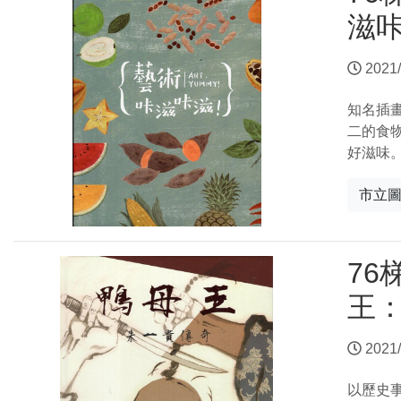
滋
2021/
知名插
二的食
好滋味
市立
76
王
2021/
以歷史