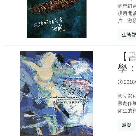
的奇幻
後所開
片，激
生態
【
學
2018/
國立彰
畫創作
如生的
展覽