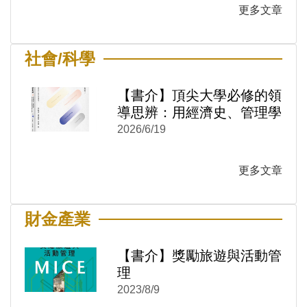
更多文章
社會/科學
)
新視窗)
新視窗)
【書介】頂尖大學必修的領
導思辨：用經濟史、管理學
與技術哲學看懂決策本質
2026/6/19
更多文章
財金產業
【書介】獎勵旅遊與活動管
)
新視窗)
理
新視窗)
2023/8/9