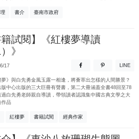
管理
書介
臺南市政府
書籍試閱】《紅樓夢導讀
二）》
分享至facebook(另開新視窗
分享至噗浪(另開
LINE
6/17
(另開
樓夢》與白先勇金風玉露一相逢，將薈萃出怎樣的人間勝景？
出版中心出版的三大巨冊有聲書，第二大冊涵蓋全書48回至78
透過白先勇老師親自導讀，帶領讀者認識集中國古典文學之大
典作品
勇
紅樓夢
書籍試閱
經典作家