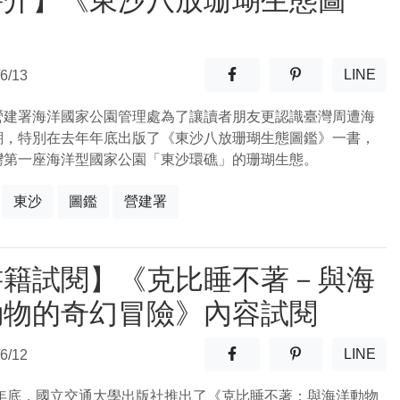
書介】《東沙八放珊瑚生態圖
》
分享至facebook(另開新視窗
分享至噗浪(另開
LINE
6/13
(另開
營建署海洋國家公園管理處為了讓讀者朋友更認識臺灣周遭海
瑚，特別在去年年底出版了《東沙八放珊瑚生態圖鑑》一書，
灣第一座海洋型國家公園「東沙環礁」的珊瑚生態。
東沙
圖鑑
營建署
書籍試閱】《克比睡不著－與海
動物的奇幻冒險》內容試閱
分享至facebook(另開新視窗
分享至噗浪(另開
LINE
6/12
(另開
6年年底，國立交通大學出版社推出了《克比睡不著：與海洋動物