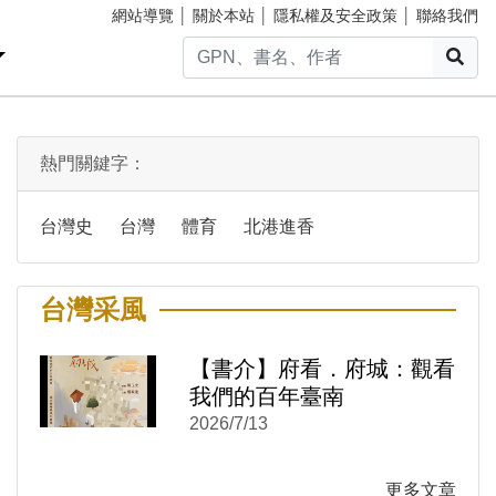
網站導覽
│
關於本站
│
隱私權及安全政策
│
聯絡我們
搜
熱門關鍵字：
台灣史
台灣
體育
北港進香
台灣采風
【書介】府看．府城：觀看
)
新視窗)
我們的百年臺南
新視窗)
2026/7/13
更多文章