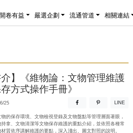
開卷有益
嚴選企劃
流通管道
相關連結
書介】《維物論：文物管理維護
保存方式操作手冊》
分享至facebook(另開新視窗
分享至噗浪(另開
LINE
6/25
(另開
文物的保存環境、文物檢視登錄及文物盤點等管理層面著眼，
物持拿、文物清潔等文物保存維護的重點介紹，並依照各種常
物材質依序講解維護的要點，深入淺出、圖文對照的說明。