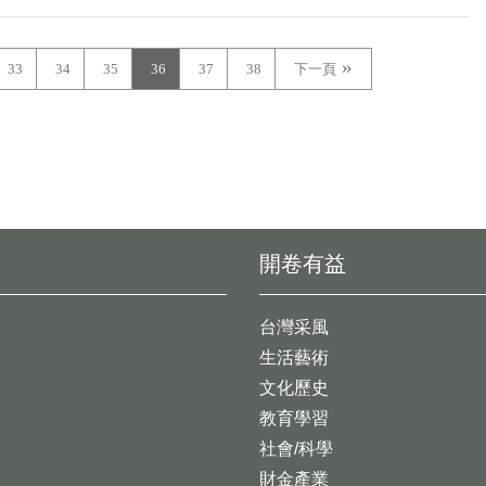
33
34
35
36
37
38
下一頁
開卷有益
台灣采風
生活藝術
文化歷史
教育學習
社會/科學
財金產業