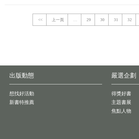
<<
上一頁
…
29
30
31
32
出版動態
嚴選企劃
想找好活動
得獎好書
新書特推薦
主題書展
焦點人物