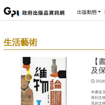
跳至主要內容區塊
:::
出版動態
:::
生活藝術
【
及
2018/
本書從
再到文
見的文