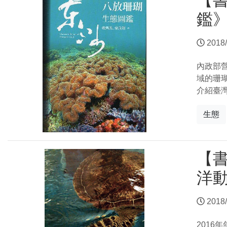
【
鑑
2018/
內政部
域的珊
介紹臺
生態
【
洋
2018/
201