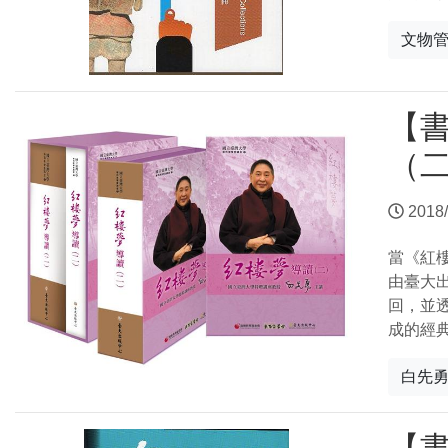
文物
【
（
2018/
當《紅
由臺大
回，並
成的經
白先