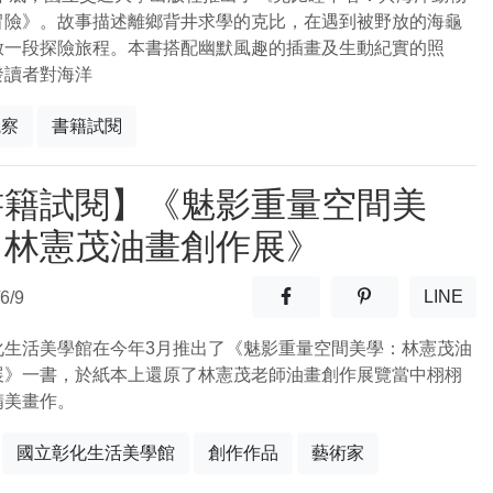
冒險》。故事描述離鄉背井求學的克比，在遇到被野放的海龜
啟一段探險旅程。本書搭配幽默風趣的插畫及生動紀實的照
發讀者對海洋
觀察
書籍試閱
書籍試閱】《魅影重量空間美
：林憲茂油畫創作展》
分享至facebook(另開新視窗
分享至噗浪(另開
LINE
6/9
(另開
化生活美學館在今年3月推出了《魅影重量空間美學：林憲茂油
展》一書，於紙本上還原了林憲茂老師油畫創作展覽當中栩栩
精美畫作。
國立彰化生活美學館
創作作品
藝術家