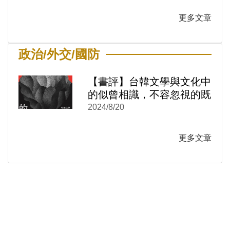
更多文章
政治/外交/國防
【書評】台韓文學與文化中
的似曾相識，不容忽視的既
視感──《冷戰的感覺結
2024/8/20
構：台韓文學與文化中的性
別與情感政治1950-1980》
)
新視窗)
更多文章
新視窗)