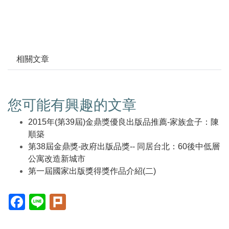
相關文章
您可能有興趣的文章
2015年(第39屆)金鼎獎優良出版品推薦-家族盒子：陳
順築
第38屆金鼎獎-政府出版品獎-- 同居台北：60後中低層
公寓改造新城市
第一屆國家出版獎得獎作品介紹(二)
Facebook(另
Line(另
Plurk(另
開
開
開
新
新
新
視
視
視