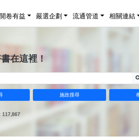
開卷有益
嚴選企劃
流通管道
相關連結
好書在這裡！
尋
施政搜尋
17,867