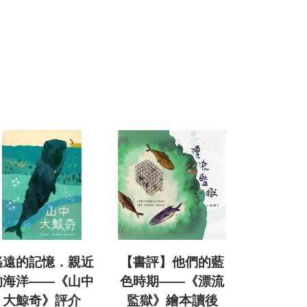
遙遠的記憶．親近
【書評】他們的藍
的海洋——《山中
色時期——《漂流
大鯨奇》評介
監獄》繪本讀後