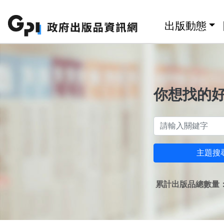
跳至主要內容區塊
:::
出版動態
你想找的
主題搜
累計出版品總數量：1