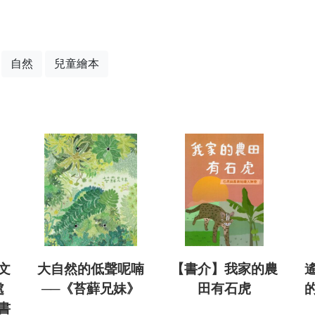
自然
兒童繪本
文
大自然的低聲呢喃
【書介】我家的農
處
──《苔蘚兄妹》
田有石虎
書