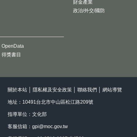
財金產業
政治/外交/國防
OpenData
得獎書目
關於本站
│
隱私權及安全政策
│
聯絡我們
│
網站導覽
地址：10491台北市中山區松江路209號
指導單位：文化部
客服信箱：
gpi@moc.gov.tw