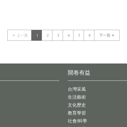
上一頁
1
2
3
4
5
6
下一頁
開卷有益
台灣采風
生活藝術
文化歷史
教育學習
社會/科學