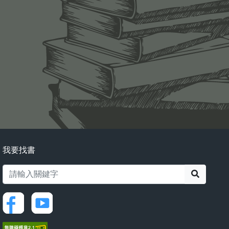
我要找書
搜尋