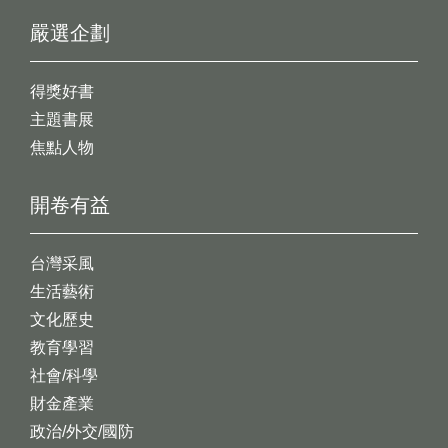
嚴選企劃
得獎好書
主題書展
焦點人物
開卷有益
台灣采風
生活藝術
文化歷史
教育學習
社會/科學
財金產業
政治/外交/國防