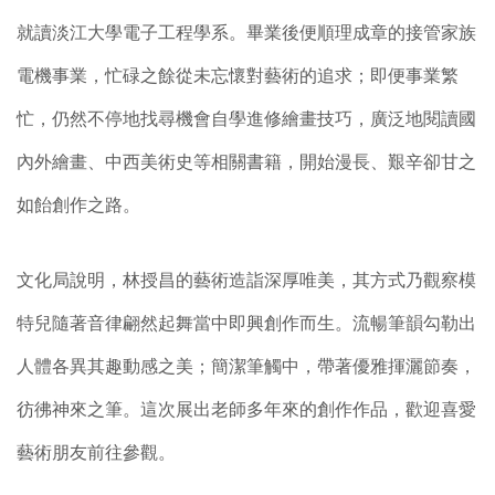
就讀淡江大學電子工程學系。畢業後便順理成章的接管家族
電機事業，忙碌之餘從未忘懷對藝術的追求；即便事業繁
忙，仍然不停地找尋機會自學進修繪畫技巧，廣泛地閱讀國
內外繪畫、中西美術史等相關書籍，開始漫長、艱辛卻甘之
如飴創作之路。
文化局說明，林授昌的藝術造詣深厚唯美，其方式乃觀察模
特兒隨著音律翩然起舞當中即興創作而生。流暢筆韻勾勒出
人體各異其趣動感之美；簡潔筆觸中，帶著優雅揮灑節奏，
彷彿神來之筆。這次展出老師多年來的創作作品，歡迎喜愛
藝術朋友前往參觀。