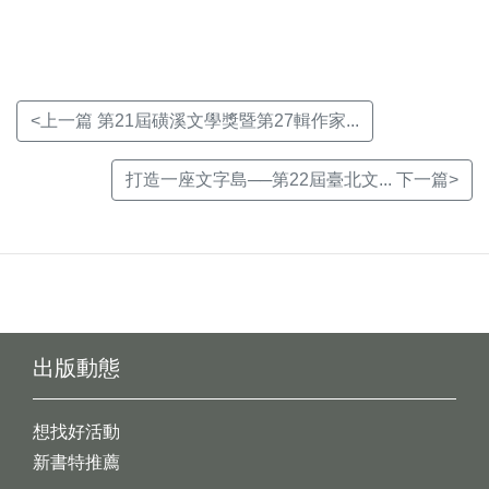
窗)
窗)
窗)
<上一篇 第21屆磺溪文學獎暨第27輯作家...
打造一座文字島──第22屆臺北文... 下一篇>
出版動態
想找好活動
新書特推薦