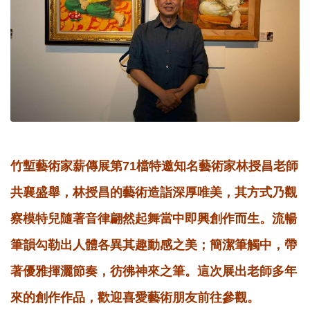
竹塹藝術家薪傳展第71檔特邀知名藝術家林授昌老師
共襄盛舉，林授昌的藝術造詣深厚唯美，其方式乃觀
察模特兒隨著音律翩然起舞當中即興創作而生。流暢
筆韻勾勒出人體各異其趣動感之美；簡潔筆觸中，帶
著優雅揮灑節奏，彷彿神來之筆。這次展出老師多年
來的創作作品，歡迎喜愛藝術朋友前往參觀。