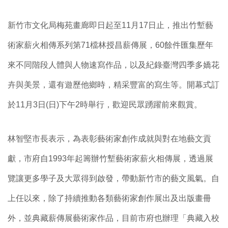
新竹市文化局梅苑畫廊即日起至11月17日止，推出竹塹藝
術家薪火相傳系列第71檔林授昌薪傳展，60餘件匯集歷年
來不同階段人體與人物速寫作品，以及紀錄臺灣四季多嬌花
卉與美景，還有遊歷他鄉時，精采豐富的寫生等。開幕式訂
於11月3日(日)下午2時舉行，歡迎民眾踴躍前來觀賞。
林智堅市長表示，為表彰藝術家創作成就與對在地藝文貢
獻，市府自1993年起籌辦竹塹藝術家薪火相傳展，透過展
覽讓更多學子及大眾得到啟發，帶動新竹市的藝文風氣。自
上任以來，除了持續推動各類藝術家創作展出及出版畫冊
外，並典藏薪傳展藝術家作品，目前市府也辦理「典藏入校