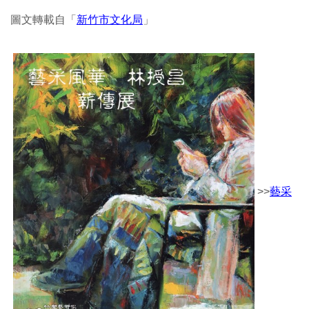
圖文轉載自「
新竹市文化局
」
>>
藝采