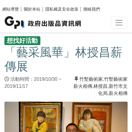
跳至主要內容區塊
網站導覽
│
關於本站
│
隱私權及安全政策
│
聯絡我們
:::
想找好活動
「藝采風華」林授昌薪
傳展
活動時間：2019/10/30 ~
竹塹藝術家
,
竹塹藝術家
2019/11/17
薪火相傳
,
林授昌
,
新竹市文
化局
,
薪火相傳