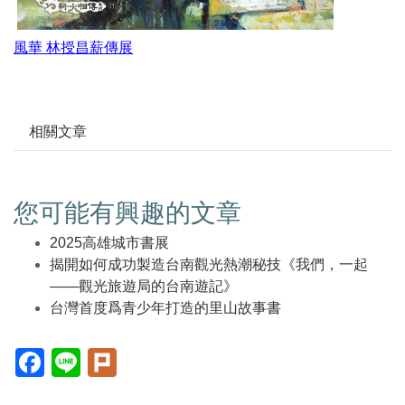
風華 林授昌薪傳展
相關文章
您可能有興趣的文章
2025高雄城市書展
揭開如何成功製造台南觀光熱潮秘技《我們，一起
——觀光旅遊局的台南遊記》
台灣首度爲青少年打造的里山故事書
Facebook(另
Line(另
Plurk(另
開
開
開
新
新
新
視
視
視