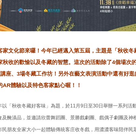
客家文化節來囉！今年已經邁入第五屆，主題是「秋收冬
家秋收的歡愉以及冬藏的智慧。這次的活動除了4個場次
收講座、3場冬藏工作坊！另外在藝文表演活動中還有好逛
的AR體驗以及特色客家點心喔！！
以「秋收冬藏好客味」為題，於11月9日至30日舉辦一系列活
食及醃漬品，並邀請欣蕾舞蹈團、景勝戲劇團、戲偶子劇團及神
市民朋友全家大小一起體驗傳統客庄收冬戲，用濃濃客味陪伴民