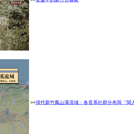
>>
清代新竹鳳山溪流域：各音系社群分布與「閩