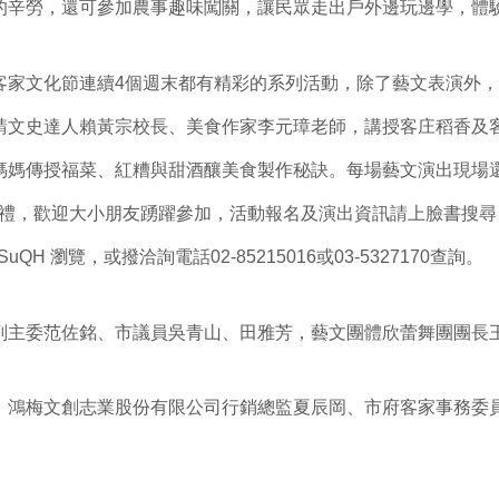
的辛勞，還可參加農事趣味闖關，讓民眾走出戶外邊玩邊學，體
客家文化節連續4個週末都有精彩的系列活動，除了藝文表演外
請文史達人賴黃宗校長、美食作家李元璋老師，講授客庄稻香及
媽媽傳授福菜、紅糟與甜酒釀美食製作秘訣。每場藝文演出現場
好禮，歡迎大小朋友踴躍參加，活動報名及演出資訊請上臉書搜尋
gl/jfSuQH 瀏覽，或撥洽詢電話02-85215016或03-5327170查詢。
副主委范佐銘、市議員吳青山、田雅芳，藝文團體欣蕾舞團團長
、鴻梅文創志業股份有限公司行銷總監夏辰岡、市府客家事務委
。