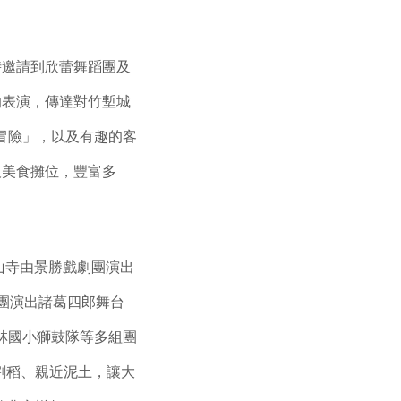
時邀請到欣蕾舞蹈團及
的表演，傳達對竹塹城
冒險」，以及有趣的客
及美食攤位，豐富多
山寺由景勝戲劇團演出
劇團演出諸葛四郎舞台
林國小獅鼓隊等多組團
割稻、親近泥土，讓大