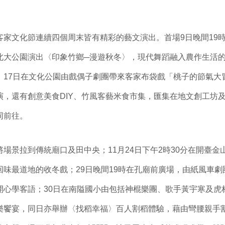
客家文化節連續四個周末皆有精彩的藝文演出。首場9日晚間19
北大公園演出〈印象竹鄉─漫遊秋冬〉，現代舞蹈融入農作生活
；17日在文化公園由戲偶子劇團帶來客家布袋戲「桃子的節氣大
演，還有創意美食DIY、竹風客藝米食市集，匯集在地文創工坊
同前往。
場景拉到傳統廟口及田中央；11月24日下午2時30分在開臺金
回味最道地的收冬戲；29日晚間19時在孔廟前廣場，由紙風車
開心學客語；30日在南隘國小由包括神棍樂團、歌手黃宇寒及虎
樂饗宴，同日亦舉辦〈找稻幸福〉百人割稻體驗，藉由彎腰親手