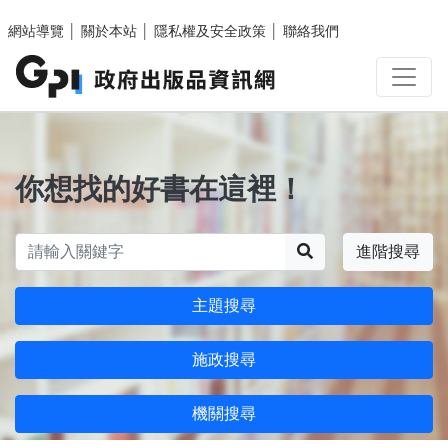
跳至主要內容區塊
網站導覽
│
關於本站
│
隱私權及安全政策
│
聯絡我們
你想找的好書在這裡！
搜尋
進階搜尋
主題搜尋
施政搜尋
機關搜尋