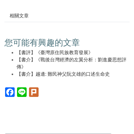
相關文章
您可能有興趣的文章
【書評】《臺灣原住民族教育發展》
【書介】《戰後台灣經濟的左翼分析：劉進慶思想評
傳》
【書介】越邊: 難民神父阮文雄的口述生命史
Facebook(另
Line(另
Plurk(另
開
開
開
新
新
新
視
視
視
窗)
窗)
窗)