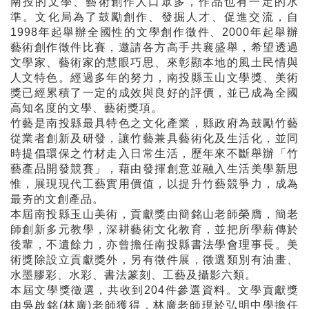
南投的文學、藝術創作人口眾多，作品也有一定的水
準。文化局為了鼓勵創作、發掘人才、促進交流，自
1998年起舉辦全國性的文學創作徵件、2000年起舉辦
藝術創作徵件比賽，邀請各方高手共襄盛舉，希望透過
文學家、藝術家的慧眼巧思、來彰顯本地的風土民情與
人文特色。經過多年的努力，南投縣玉山文學獎、美術
獎已經累積了一定的成效與良好的評價，並已成為全國
高知名度的文學、藝術獎項。
竹藝是南投縣最具特色之文化產業，縣政府為鼓勵竹藝
從業者創新及研發，讓竹藝兼具藝術化及生活化，並同
時提倡環保之竹材走入日常生活，歷年來不斷舉辦「竹
藝產品開發競賽」，藉由發揮創意並融入生活美學新思
惟，展現現代工藝實用價值，以提升竹藝競爭力，成為
最夯的文創產品。
本屆南投縣玉山美術，貢獻獎由簡銘山老師榮膺，簡老
師創新多元教學，深耕藝術文化教育，並把所學薪傳於
後輩，不遺餘力，亦曾擔任南投縣書法學會理事長。美
術獎除設立貢獻獎外，另有徵件展，徵選類別有油畫、
水墨膠彩、水彩、書法篆刻、工藝及攝影六類。
本屆文學獎徵選，共收到204件參選資料。文學貢獻獎
由吳啟銘(林廣)老師獲得，林廣老師現於弘明中學擔任