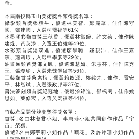
奇。
本屆南投縣玉山美術獎各類得獎名單：
攝影類首獎張毅生，優選林美智、鄭麗華，佳作陳守
國、鄭建國，入選柯喬福等61位。
水墨膠彩類首獎王秋香，優選林當歸、許文德，佳作陳
建焜、黃英添，入選王伯雄等49位。
水彩類首獎湯双進，優選廖學聰、鍾親沛，佳作王嘉
演、蕭碧蝦，入選申學彥等29位。
油畫類類首獎邵文鳳，優選陳慧如、朱慧芬，佳作陳秀
玉、張瓊瑜，入選朱魏儷緽等56位。
工藝類首獎吳素梅，優選賴啟源、鄭銘梵，佳作、雷安
平、林智斌，入選張政邦等37位。
書法篆刻類首獎紀冠地，優選涂錦進、邵楓閔，佳作姚
思如、葉修宏，入選吳宏禧等44位。
竹藝產品開發競賽獎得獎名單：
首獎1名由林淑君小姐、李慧珍小姐共同創作作品「宇
宙」榮獲。
優選2名由鄭宇莉小姐作品「藏花」及許銘珊小姐作品