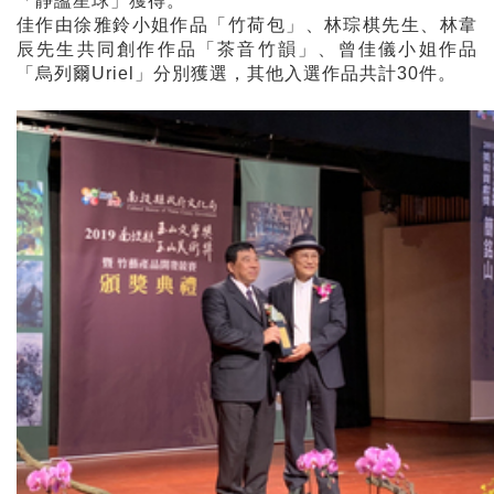
「靜謐星球」獲得。
佳作由徐雅鈴小姐作品「竹荷包」、林琮棋先生、林韋
辰先生共同創作作品「茶音竹韻」、曾佳儀小姐作品
「烏列爾Uriel」分別獲選，其他入選作品共計30件。