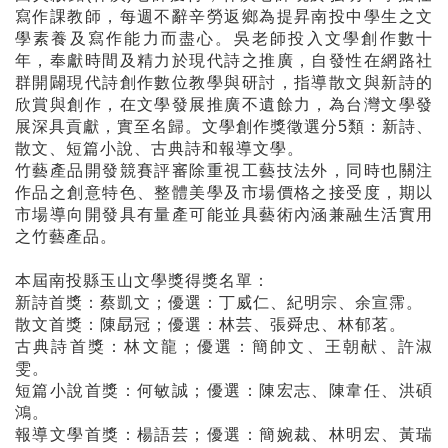
寫作課教師，每週不辭辛勞返鄉為提昇南投中學生之文
學素養及寫作能力而盡心。吳老師投入文學創作數十
年，奉獻時間及精力於現代詩之推廣，自發性在網路社
群開闢現代詩創作數位教學與研討，指導散文與新詩的
欣賞與創作，在文學發展推廣不遺餘力，為台灣文學發
展深具貢獻，實至名歸。文學創作獎徵選分5類：新詩、
散文、短篇小說、古典詩和報導文學。
竹藝產品開發競賽評審除重視工藝技法外，同時也關注
作品之創意特色、整體美學及市場價格之接受度，期以
市場導向開發具有量產可能並具藝術內涵兼融生活實用
之竹藝產品。
本屆南投縣玉山文學獎得獎名單：
新詩首獎：蔡凱文；優選：丁威仁、紀明宗、余宣霈。
散文首獎：陳勗冠；優選：林芸、張舜忠、林郁茗。
古典詩首獎：林文龍；優選：簡帥文、王朝献、許淑
雯。
短篇小說首獎：何敏誠；優選：陳宏志、陳韋任、洪碩
鴻。
報導文學首獎：楊語芸；優選：簡婉裁、林明宏、黃瑞