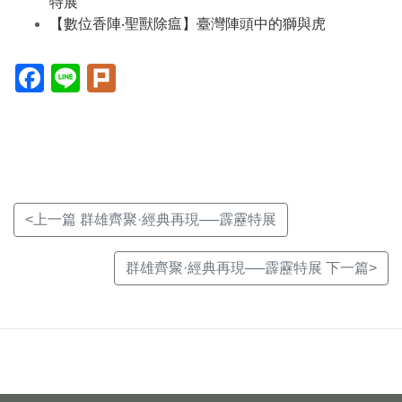
特展
【數位香陣‧聖獸除瘟】臺灣陣頭中的獅與虎
Facebook(另
Line(另
Plurk(另
開
開
開
新
新
新
視
視
視
窗)
窗)
窗)
<上一篇 群雄齊聚·經典再現──霹靂特展
群雄齊聚·經典再現──霹靂特展 下一篇>