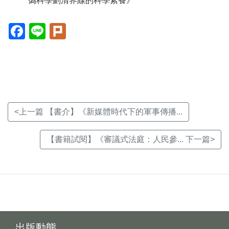
偽科學劃清界線的科學素養》
Facebook(另
Line(另
Plurk(另
開
開
開
新
新
新
視
視
視
窗)
窗)
窗)
<上一篇 【書介】《新媒體時代下的軍事傳播...
【書籍試閱】《審議式法庭：人民參... 下一篇>
出版動態