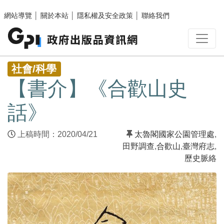
跳至主要內容區塊
網站導覽
│
關於本站
│
隱私權及安全政策
│
聯絡我們
:::
社會/科學
【書介】《合歡山史
話》
上稿時間：2020/04/21
太魯閣國家公園管理處
,
田野調查
,
合歡山
,
臺灣府志
,
歷史脈絡