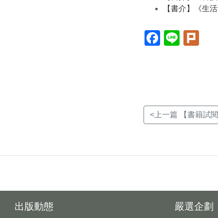
【書介】《生活
Facebook(另
Line(另
Plur
開
開
開
新
新
新
視
視
視
窗)
窗)
窗)
<上一篇 【書籍試閱
出版動態
嚴選企劃