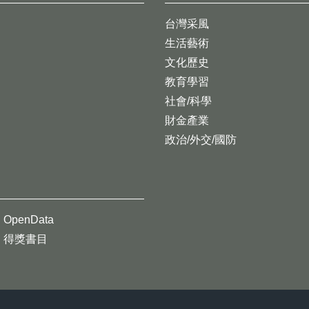
台灣采風
生活藝術
文化歷史
教育學習
社會/科學
財金產業
政治/外交/國防
OpenData
得獎書目