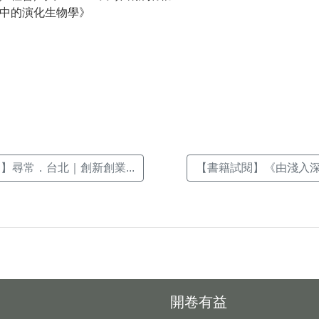
中的演化生物學》
k(另
】尋常．台北｜創新創業...
【書籍試閱】《由淺入深：樂
開卷有益