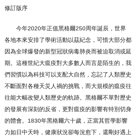
修訂版序
今年
2020
年正值黑格爾
250
周年誕辰，世界
各地本來安排了學術活動以茲紀念，可惜大部分都
因為全球爆發的新型冠狀病毒肺炎而被迫取消或延
期。這種世紀大瘟疫對大多數人而言是陌生的，我
們習慣以為科技可以支配大自然，忘記了人類歷史
不斷面對各種天災人禍的挑戰，而大規模的瘟疫往
往能大幅改變人類歷史的軌跡。黑格爾不單對歷史
的發展有深刻的反省，更對瘟疫的影響有特別切身
的體會。
1830
年黑格爾六十歲，正當其哲學影響
力如日中天時，健康狀況卻每況愈下，還剛好遇上