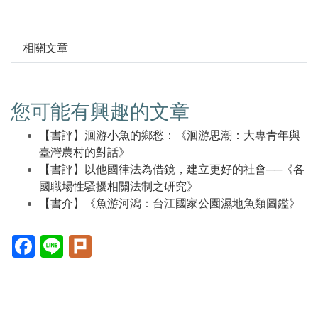
相關文章
您可能有興趣的文章
【書評】洄游小魚的鄉愁：《洄游思潮：大專青年與
臺灣農村的對話》
【書評】以他國律法為借鏡，建立更好的社會──《各
國職場性騷擾相關法制之研究》
【書介】《魚游河潟：台江國家公園濕地魚類圖鑑》
Facebook(另
Line(另
Plurk(另
開
開
開
新
新
新
視
視
視
窗)
窗)
窗)