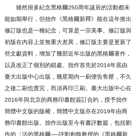
雖然很多紀念黑格爾
250
周年誕辰的活動都未
能如期舉行，但拙作《黑格爾新釋》能在這年推出
修訂版也是一種紀念，可算是一宗美事。修訂版與
初版在內容上並無重大差異，修訂版主要是更新了
些文獻資料，增加了幾部近年出版的黑格爾著作，
以及改正了個別的錯處。拙作首先於
2014
年底由
臺大出版中心出版，幾星期內一刷便告售罄，不久
之後二刷也賣完，而須再印三刷。臺大出版中心在
2016
年與北京的商務印書館簽訂合約，授予拙作
簡體中文版的版權，簡體中文版亦在
2019
年由商
務印書館出版。拙作出版至今有書評數篇，包括劉
作的〈活的黑格爾
──
評劉創馥教授的《黑格爾新