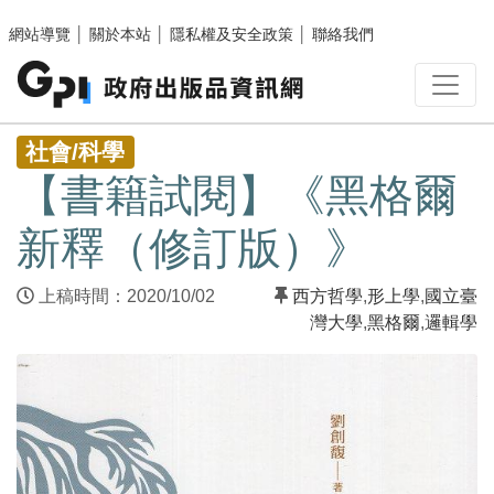
跳至主要內容區塊
網站導覽
│
關於本站
│
隱私權及安全政策
│
聯絡我們
:::
社會/科學
【書籍試閱】《黑格爾
新釋（修訂版）》
上稿時間：2020/10/02
西方哲學
,
形上學
,
國立臺
灣大學
,
黑格爾
,
邏輯學