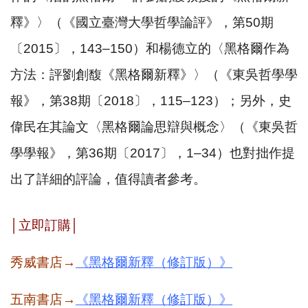
釋》〉（《國立臺灣大學哲學論評》，第
50
期
〔
2015
〕，
143–150
）和楊德立的〈黑格爾作為
方法：評劉創馥《黑格爾新釋》〉（《東吳哲學學
報》，第
38
期〔
2018
〕，
115–123
）；另外，史
偉民在其論文〈黑格爾論思辯與概念〉（《東吳哲
學學報》，第
36
期〔
2017
〕，
1–34
）也對拙作提
出了詳細的評論，值得讀者參考。
│
立即訂購
│
秀威書店→
《黑格爾新釋（修訂版）》
五南書店
→
《黑格爾新釋（修訂版）》