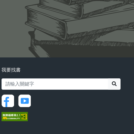
我要找書
搜尋