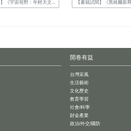
】《宇宙視野：年輕天文...
【書籍試閱】《黑格爾新釋（
開卷有益
台灣采風
生活藝術
文化歷史
教育學習
社會/科學
財金產業
政治/外交/國防