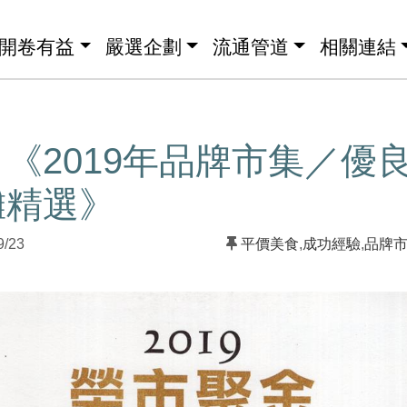
開卷有益
嚴選企劃
流通管道
相關連結
《2019年品牌市集／優
攤精選》
9/23
平價美食
,
成功經驗
,
品牌