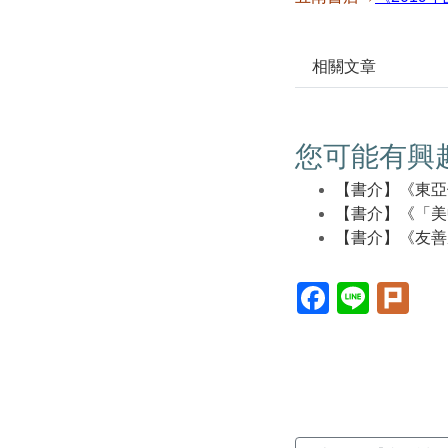
相關文章
您可能有興
【書介】《東亞
【書介】《「美
【書介】《友善
Facebook(另
Line(另
Plur
開
開
開
新
新
新
視
視
視
窗)
窗)
窗)