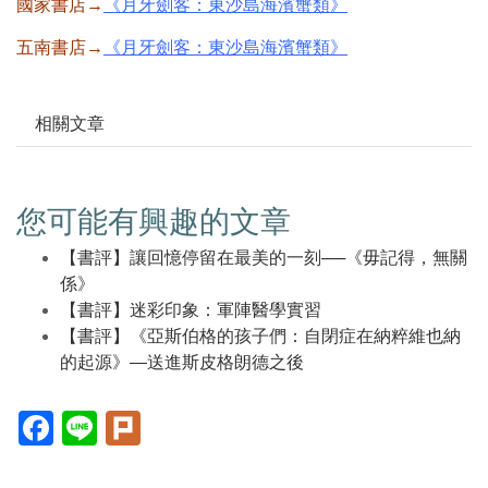
國家書店→
《月牙劍客：東沙島海濱蟹類》
五南書店→
《月牙劍客：東沙島海濱蟹類》
相關文章
您可能有興趣的文章
【書評】讓回憶停留在最美的一刻──《毋記得，無關
係》
【書評】迷彩印象：軍陣醫學實習
【書評】《亞斯伯格的孩子們：自閉症在納粹維也納
的起源》—送進斯皮格朗德之後
Facebook(另
Line(另
Plurk(另
開
開
開
新
新
新
視
視
視