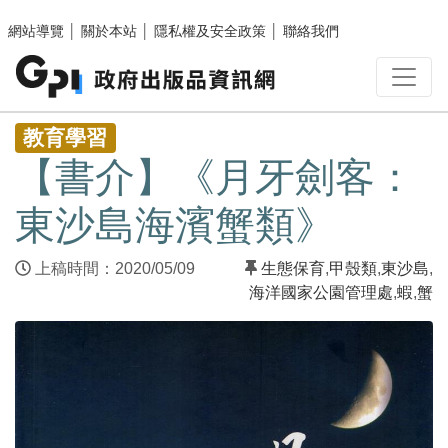
跳至主要內容區塊
網站導覽
│
關於本站
│
隱私權及安全政策
│
聯絡我們
:::
教育學習
【書介】《月牙劍客：
東沙島海濱蟹類》
上稿時間：2020/05/09
生態保育
,
甲殼類
,
東沙島
,
海洋國家公園管理處
,
蝦
,
蟹