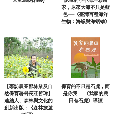
天堂島嶼(精裝)
認識的小小海洋彩繪
家，原來大海不只是藍
色──《臺灣百種海洋
生物：海螺與海蛞蝓》
【專訪農業部林業及自
保育的不只是石虎，而
然保育署科長莊哲瑋】
是你我──《我家的農
連結人、森林與文化的
田有石虎》導讀
創新出版：《森林旅遊