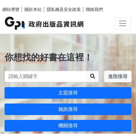
跳至主要內容區塊
網站導覽
│
關於本站
│
隱私權及安全政策
│
聯絡我們
你想找的好書在這裡！
搜尋
進階搜尋
主題搜尋
施政搜尋
機關搜尋