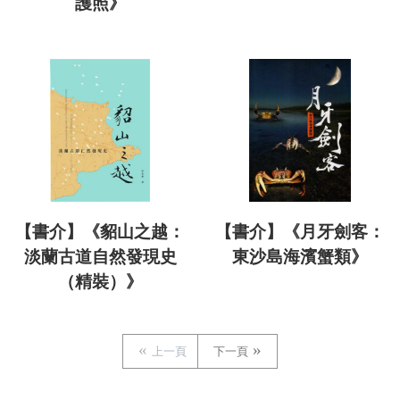
護照》
【書介】《貂山之越：
【書介】《月牙劍客：
淡蘭古道自然發現史
東沙島海濱蟹類》
（精裝）》
上一頁
下一頁