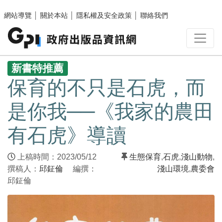
跳至主要內容區塊
網站導覽
│
關於本站
│
隱私權及安全政策
│
聯絡我們
:::
新書特推薦
保育的不只是石虎，而
是你我──《我家的農田
有石虎》導讀
上稿時間：2023/05/12
生態保育
,
石虎
,
淺山動物
,
撰稿人：
邱鉦倫
編撰：
淺山環境
,
農委會
邱鉦倫