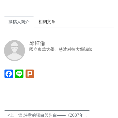
撰稿人簡介
相關文章
邱鉦倫
國立東華大學、慈濟科技大學講師
Facebook(另
Line(另
Plurk(另
開
開
開
新
新
新
視
視
視
窗)
窗)
窗)
<上一篇 詩意的獨白與告白——《2087年...