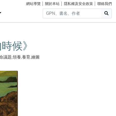
網站導覽
│
關於本站
│
隱私權及安全政策
│
聯絡我們
搜
的時候》
命議題
,
領養
,
養育
,
繪圖