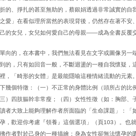
折的、掙扎的甚至無助的，蔡銀娟透過非常誠實的自
之愛」在看似理所當然的表現背後，仍然存在著不安
己的女兒，女兒如何愛自己的母親——成為全書反覆
單向的，在本書中，我們無法看見在文字或圖像另一
到的，只有如回音一般，不斷迴盪的一種自我懷疑，
裡，「畸形的女體」是最能隱喻這種情緒流動的元素
下幾個特徵：（一）不正常的身體比例（頭所占的比
三）四肢軀幹非常瘦；（四）女性性徵（如：胸部、
讀者大致上能夠理解作者所面臨的「生命課題」：「
孕，歡迎你考慮『領養』這個選項」（頁103）。也
彿作者對於己身的一種描繪：身為女性卻無法懷孕的