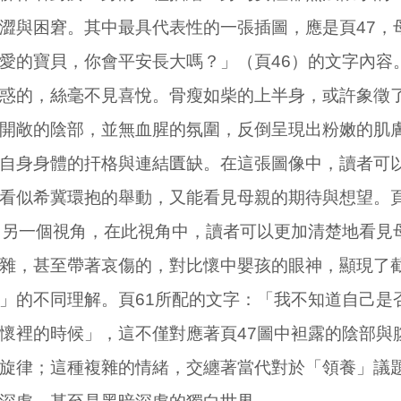
澀與困窘。其中最具代表性的一張插圖，應是頁47，
愛的寶貝，你會平安長大嗎？」（頁46）的文字內容
惑的，絲毫不見喜悅。骨瘦如柴的上半身，或許象徵
開敞的陰部，並無血腥的氛圍，反倒呈現出粉嫩的肌
自身身體的扞格與連結匱缺。在這張圖像中，讀者可
看似希冀環抱的舉動，又能看見母親的期待與想望。頁
了另一個視角，在此視角中，讀者可以更加清楚地看見
雜，甚至帶著哀傷的，對比懷中嬰孩的眼神，顯現了
」的不同理解。頁61所配的文字：「我不知道自己是
懷裡的時候」，這不僅對應著頁47圖中袒露的陰部與
旋律；這種複雜的情緒，交纏著當代對於「領養」議