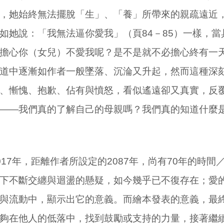
，她始終無法擺脫「生」、「養」所帶來的親疏遠近
如她說：「我無法逼你愛我」（頁84－85）一樣，
擔心你（女兒）不愛我呢？是不是就不必擔心終有一
道中逐漸如作者一般墜落、沉淪又升起，然而這種深
、慚愧、抱歉、佔有與憤怒，看似遙遠卻又真實，反
——我們真的了解自己的母親嗎？我們真的知道什麼
017年，距離作者所設定的2087年，尚有70年的時間
下不斷交纏與迴盪的懸疑，如今幾乎已不復存在；愛
與流動中，顯示出它的意義。而繪本發表的意義，最
夠在他人的低落中，找到鼓勵或支持的力量，接著繼