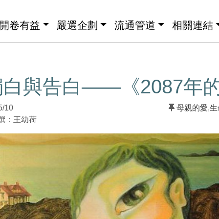
開卷有益
嚴選企劃
流通管道
相關連結
白與告白——《2087年
5/10
母親的愛
,
生
：王幼荷