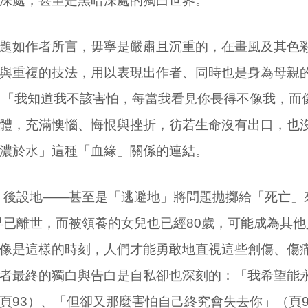
深處，甚至是黑暗深處的獨白世界。
題如作者所言，毋寧是嚴肅且沉重的，在畫風及其色
與重複的技法，用以表現出作者、同時也是身為母親的
：「我知道我不該害怕，每當我看見你長得不像我，而
體，充滿懊惱、悔恨與挫折，彷若生命沒有出口，也
濃於水」這種「血緣」關係的連結。
候》後設地——甚至是「逃避地」將問題拋擲給「死亡」
親早已離世，而被領養的女兒也已經80歲，可能成為其
像是這樣的時刻，人們才能勇敢地直視這些創傷、傷
者最終的獨白與告白是自私卻也深刻的：「我希望能
頁93）、「但卻又那麼害怕自己終究會失去你」（頁