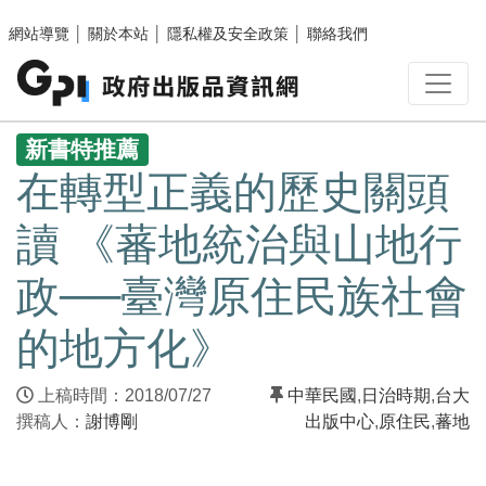
跳至主要內容區塊
網站導覽
│
關於本站
│
隱私權及安全政策
│
聯絡我們
:::
新書特推薦
在轉型正義的歷史關頭
讀 《蕃地統治與山地行
政──臺灣原住民族社會
的地方化》
上稿時間：2018/07/27
中華民國
,
日治時期
,
台大
撰稿人：
謝博剛
出版中心
,
原住民
,
蕃地