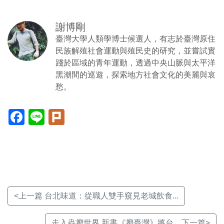
謝博剛
臺灣大學人類學博士候選人，有志於臺灣原住
民族解殖社會運動與殖民史的研究，並嘗試實
踐於區域的青年運動，透過中央山脈與太平洋
黑潮間的巡遊，探索地方社會文化的美麗與哀
愁。
Facebook(另
Line(另
Plurk(另
開
開
開
新
新
新
視
視
視
窗)
窗)
窗)
<上一篇 台北味道：從職人雙手窺見老城飲食...
走入蟲癭世界 新書《癭臺灣》將台... 下一篇>