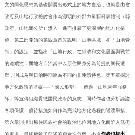
文的同化思想為基礎開展出形式上的地方自治，也就是由省
政府及山地行政檢討會作為源頭的外部力量藉科層體制（縣
政府、山地鄉公所）滲入，進而推廣了更深層的地方化措
施。第二部開始的第四章首先說明「山地區域」和「山地管
制」的設定，並指出「山地行政」在經濟和文化層面與戰前
的連續性，而地方自治當中以原住民身分為前提的鄉長選
舉，則成為與日治時期較為不同的非連續特色。第五章探討
地方化政策的基礎──「國民形塑」，透過「山地青年服務
隊」等宣傳組織貫徹國民政府的意志，同時作者也分析論證
各項保護、優待措施如何作為完成地方化過程的過渡舉措。
第六章則指出原住民族社會的政治地位因地方化而陷入低劣
的處境，最終遭致了前述的複合性危機。不過
作者也提出，