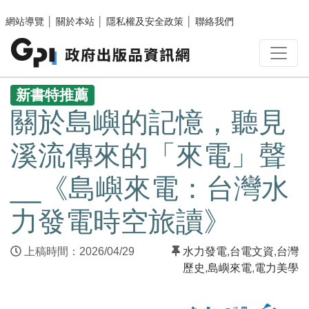
跳至主要內容區塊
網站導覽
│
關於本站
│
隱私權及安全政策
│
聯絡我們
:::
新書特推薦
關於島嶼的記憶，聽見
溪流傳來的「來電」聲
__《島嶼來電：台灣水
力發電時空旅讀》
上稿時間：2026/04/29
水力發電
,
台電文資
,
台灣
歷史
,
島嶼來電
,
電力美學