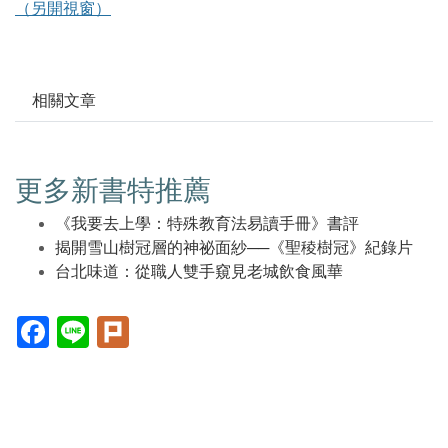
（另開視窗）
相關文章
更多新書特推薦
《我要去上學：特殊教育法易讀手冊》書評
揭開雪山樹冠層的神祕面紗──《聖稜樹冠》紀錄片
台北味道：從職人雙手窺見老城飲食風華
Facebook(另
Line(另
Plurk(另
開
開
開
新
新
新
視
視
視
窗)
窗)
窗)