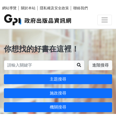
跳至主要內容區塊
網站導覽
│
關於本站
│
隱私權及安全政策
│
聯絡我們
你想找的好書在這裡！
搜尋
進階搜尋
主題搜尋
施政搜尋
機關搜尋