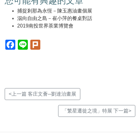
您可能有興趣的文章
捕捉剎那為永恆－陳玉惠油畫個展
泅向自由之島－崔小萍的餐桌對話
2019南投世界茶業博覽會
Facebook(另
Line(另
Plurk(另
開
開
開
新
新
新
視
視
視
窗)
窗)
窗)
<上一篇 客庄文薈─劉達治畫展
「繁星遷徙之境」特展 下一篇>