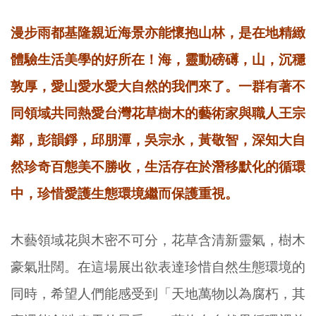
漫步雨都基隆親近海景亦能懷抱山林，是在地精緻
體驗生活美學的好所在！海，靈動磅礡，山，沉穩
敦厚，愛山愛水愛大自然的我們來了。一群有著不
同領域共同熱愛台灣花草樹木的藝術家與職人王宗
鄰，彭韻錚，邱朋潭，吳宗永，黃敬智，深知大自
然珍奇百態美不勝收，生活存在於潛移默化的循環
中，珍惜愛護生態環境繼而保護重視。
木藝領域花與木密不可分，花草含清新靈氣，樹木
豪氣壯闊。在這場展出欲表達珍惜自然生態環境的
同時，希望人們能感受到「天地萬物以為腐朽，其