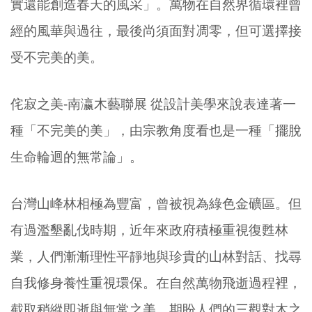
實還能創造春天的風采」。萬物在自然界循環裡曾
經的風華與過往，最後尚須面對凋零，但可選擇接
受不完美的美。
侘寂之美-南瀛木藝聯展 從設計美學來說表達著一
種「不完美的美」，由宗教角度看也是一種「擺脫
生命輪迴的無常論」。
台灣山峰林相極為豐富，曾被視為綠色金礦區。但
有過濫墾亂伐時期，近年來政府積極重視復甦林
業，人們漸漸理性平靜地與珍貴的山林對話、找尋
自我修身養性重視環保。在自然萬物飛逝過程裡，
截取稍縱即逝與無常之美。期盼人們的三觀對木之