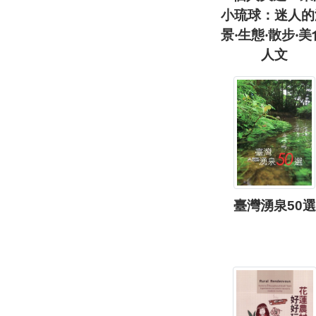
小琉球：迷人的
景‧生態‧散步‧美
人文
臺灣湧泉50選