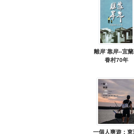
離岸˙靠岸--宜
眷村70年
一個人爽遊：東