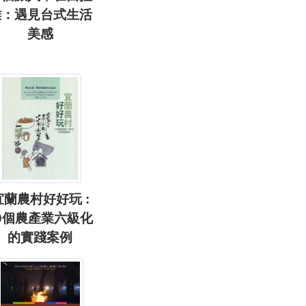
雅：遇見台式生活
美感
宜蘭農村好好玩 :
0個農產業六級化
的實踐案例