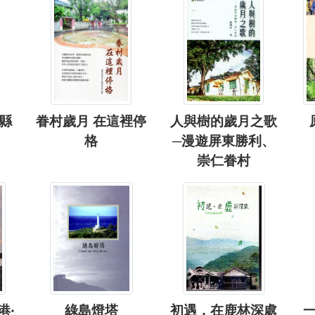
蘭縣
眷村歲月 在這裡停
人與樹的歲月之歌
格
─漫遊屏東勝利、
崇仁眷村
港‧
綠島燈塔
初遇，在鹿林深處