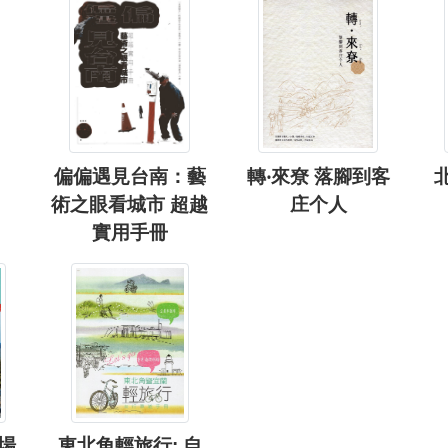
偏偏遇見台南：藝
轉‧來尞 落腳到客
術之眼看城市 超越
庄个人
實用手冊
十場
東北角輕旅行: 自