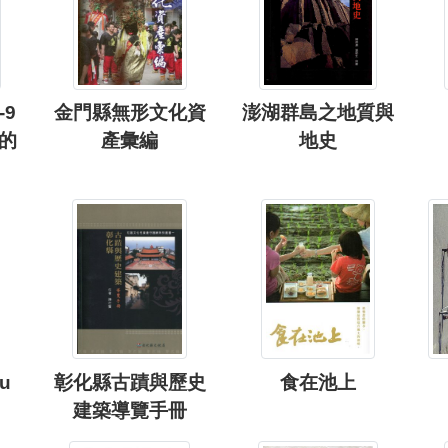
9
金門縣無形文化資
澎湖群島之地質與
的
產彙編
地史
vu
彰化縣古蹟與歷史
食在池上
建築導覽手冊