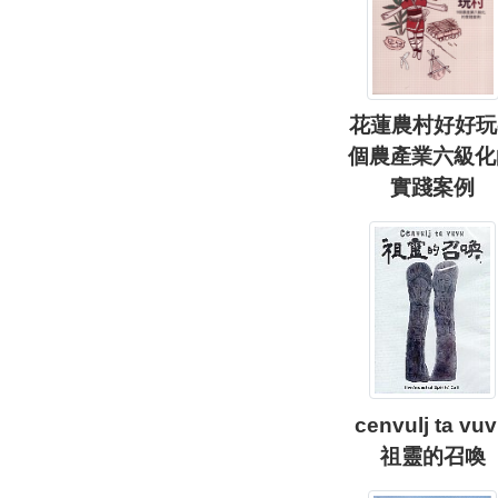
花蓮農村好好玩-
個農產業六級化
實踐案例
cenvulj ta vu
祖靈的召喚