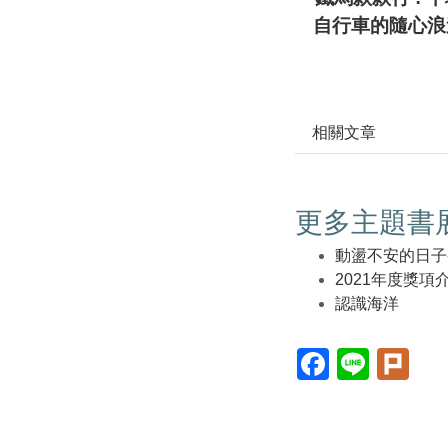
自行車的隨心浪
相關文章
更多主題書
動盪不安的日子
2021年度獎
認識海洋
Facebook(另
Line(另
Plur
開
開
開
新
新
新
視
視
視
窗)
窗)
窗)