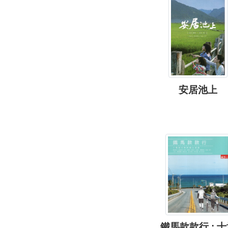
安居池上
鐵馬款款行 : 