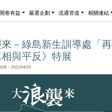
開卷有益
嚴選企劃
流通管道
相關連結
襲來－綠島新生訓導處「再
真相與平反》特展
8 ~ 2021/04/25