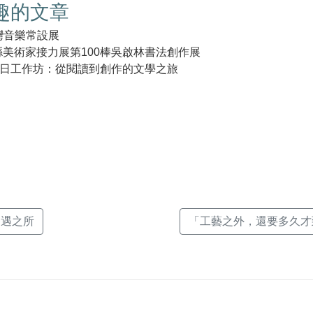
趣的文章
灣音樂常設展
縣美術家接力展第100棒吳啟林書法創作展
日工作坊：從閱讀到創作的文學之旅
k(另
相遇之所
「工藝之外，還要多久才到？