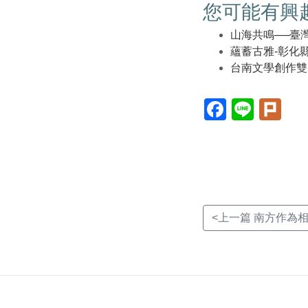
您可能有興
山海共鳴──臺
蘊蓄古雅-彰化
台南文學創作雙
Facebook(另
Line(另
Plur
開
開
開
新
新
新
視
視
視
窗)
窗)
窗)
<上一篇 南方作為