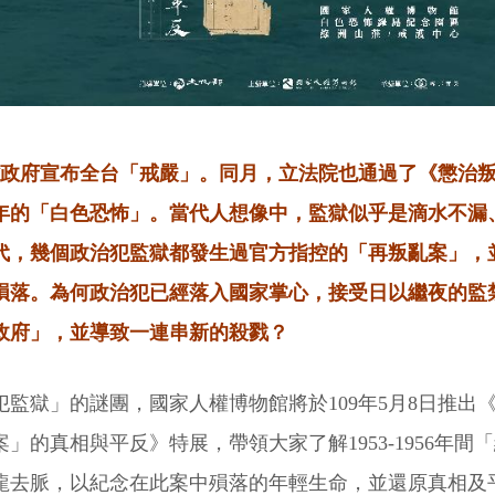
灣省政府宣布全台「戒嚴」。同月，立法院也通過了《懲治
年的「白色恐怖」。當代人想像中，監獄似乎是滴水不漏
0年代，幾個政治犯監獄都發生過官方指控的「再叛亂案」，
殞落。為何政治犯已經落入國家掌心，接受日以繼夜的監
政府」，並導致一連串新的殺戮？
監獄」的謎團，國家人權博物館將於109年5月8日推出
」的真相與平反》特展，帶領大家了解1953-1956年間
龍去脈，以紀念在此案中殞落的年輕生命，並還原真相及