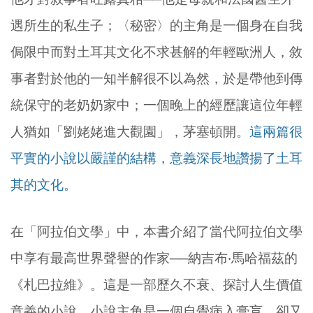
遇所生的私生子；〈秘密〉的主角是一個身在自我
侷限中而對土耳其文化不求甚解的年輕歐洲人，敘
事者對於他的一知半解很不以為然，於是帶他到傳
統保守的老奶奶家中；一個晚上的經歷讓這位年輕
人猶如「劉姥姥進大觀園」，茅塞頓開。
這兩篇很
平實的小說以嚴謹的結構，意義深長地讚揚了土耳
其的文化。
在「阿拉伯文學」中，本書介紹了當代阿拉伯文學
中享有最高世界聲譽的作家──納吉布‧馬哈福茲的
《札巴拉維》。這是一部歷久不衰、探討人生價值
意義的小說。小說主角是一個自覺病入膏肓，卻又