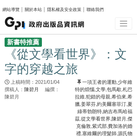
跳至主要內容區塊
網站導覽
│
關於本站
│
隱私權及安全政策
│
聯絡我們
:::
新書特推薦
《從文學看世界》：文
字的穿越之旅
上稿時間：2021/01/04
一項王者的運動
,
少年維
撰稿人：
陳碧月
編撰：
特的煩惱
,
文學
,
包馬歇
,
札巴
陳碧月
拉維
,
犯錯的母親
,
希伯來
,
希
臘
,
姜翠芬
,
約美爾塞菲汀
,
夏
綠蒂勃朗特
,
納吉布馬哈福
茲
,
從文學看世界
,
陳碧月
,
傑
克倫敦
,
紫式部
,
費加洛的婚
禮
,
塞維爾的理髮師
,
源氏物