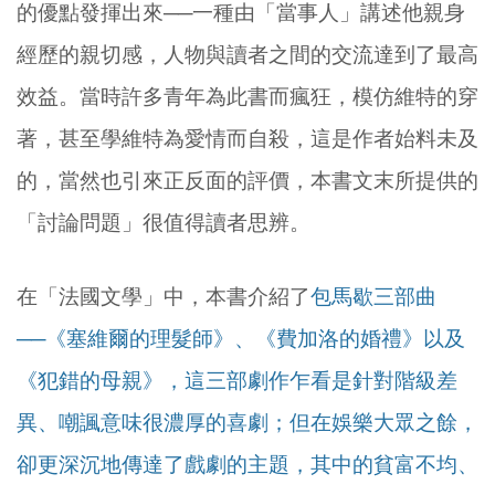
的優點發揮出來──一種由「當事人」講述他親身
經歷的親切感，人物與讀者之間的交流達到了最高
效益。當時許多青年為此書而瘋狂，模仿維特的穿
著，甚至學維特為愛情而自殺，這是作者始料未及
的，當然也引來正反面的評價，本書文末所提供的
「討論問題」很值得讀者思辨。
在「法國文學」中，本書介紹了
包馬歇三部曲
──《塞維爾的理髮師》、《費加洛的婚禮》以及
《犯錯的母親》，這三部劇作乍看是針對階級差
異、嘲諷意味很濃厚的喜劇；
但在娛樂大眾之餘，
卻更深沉地傳達了戲劇的主題，其中的貧富不均、