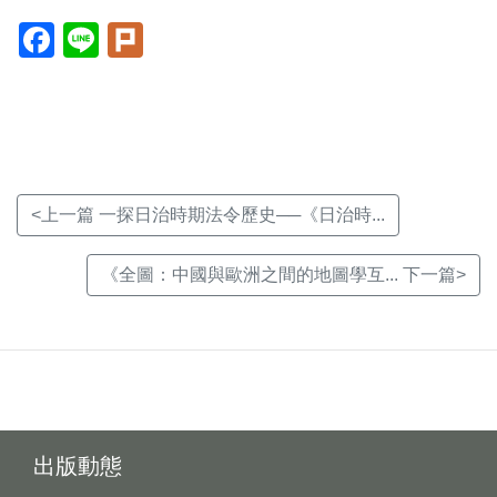
Facebook(另
Line(另
Plurk(另
開
開
開
新
新
新
視
視
視
窗)
窗)
窗)
<上一篇 一探日治時期法令歷史──《日治時...
《全圖：中國與歐洲之間的地圖學互... 下一篇>
出版動態