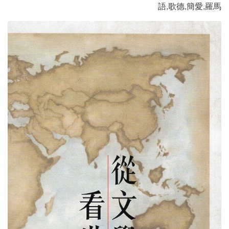
語
,
歌德
,
簡愛
,
羅馬