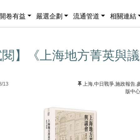
開卷有益
嚴選企劃
流通管道
相關連結
閱】《上海地方菁英與議會 
8/13
上海
,
中日戰爭
,
施政報告
,
版中