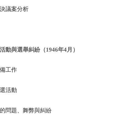
決議案分析
活動與選舉糾紛（
1946
年
4
月）
備工作
選活動
的問題、舞弊與糾紛