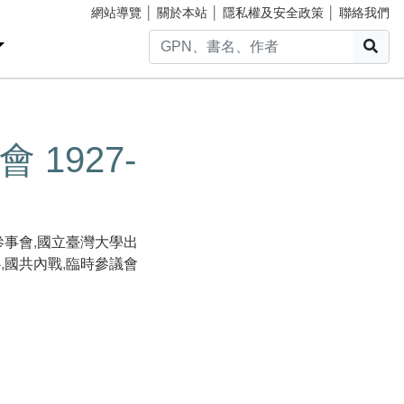
網站導覽
│
關於本站
│
隱私權及安全政策
│
聯絡我們
搜
1927-
參事會
,
國立臺灣大學出
心
,
國共內戰
,
臨時參議會