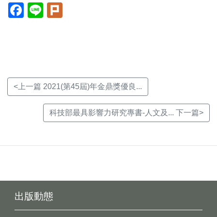
Facebook(另
Line(另
Plurk(另
開
開
開
新
新
新
視
視
視
窗)
窗)
窗)
<上一篇 2021(第45屆)年金鼎獎優良...
科技部最具影響力研究專書-人文及... 下一篇>
出版動態