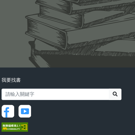
我要找書
搜尋