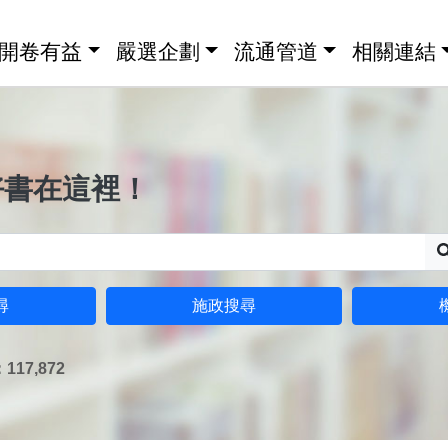
開卷有益
嚴選企劃
流通管道
相關連結
好書在這裡！
尋
施政搜尋
17,872