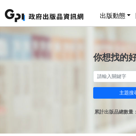
跳至主要內容區塊
:::
出版動態
你想找的
主題搜
累計出版品總數量：1