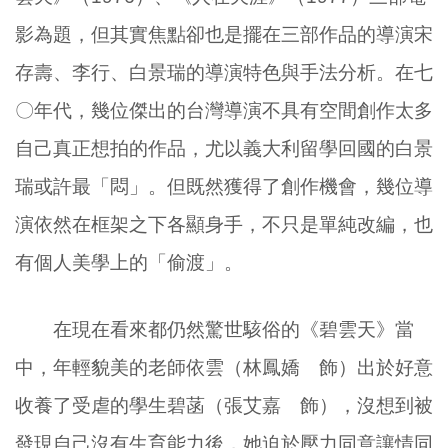
影為題，但其實焦點卻也是擺在三部作品的導演宋
存壽、李行、白景瑞的導演特色與手法分析。在七
〇年代，幾位傑出的台灣導演不具有空間創作太多
自己真正想拍的作品，尤以義大利留學回國的白景
瑞或許最「悶」。但既然獲得了創作機會，幾位導
演依然在框架之下各顯身手，不只是單純改編，也
有個人美學上的「偷渡」。
在現在看來都仍然驚世駭俗的《碧雲天》當
中，年輕貌美的老師依雲（林鳳嬌 飾）出於好意
收養了受虐的學生碧菡（張艾嘉 飾），沒想到被
發現自己沒有生育能力後，她迫於壓力同意讓情同