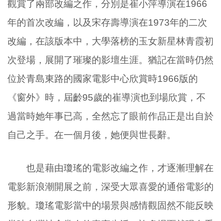
觀賞了兩部改編之作，分別是崔小萍導演在1966
年的首次改編，以及宋存壽導演在1973年的二次
改編，在該版本中，大學落榜的玉女新星林青霞初
次登場，展開了璀璨的影壇生涯。猶記在當時仍然
位於青島東路的國家電影中心欣賞時1966版的
《窗外》時，屆齡95歲的崔導演也到場欣賞，不
過當時她年事已高，全然忘了眼前作品正是出自於
自己之手。在一個月後，她便與世長辭。
也是藉由瓊瑤的電影改編之作，才逐漸理解在
電影新浪潮開展之前，深受大眾喜愛的通俗電影的
形貌。瓊瑤電影當中的場景與感情觀固然不能反映