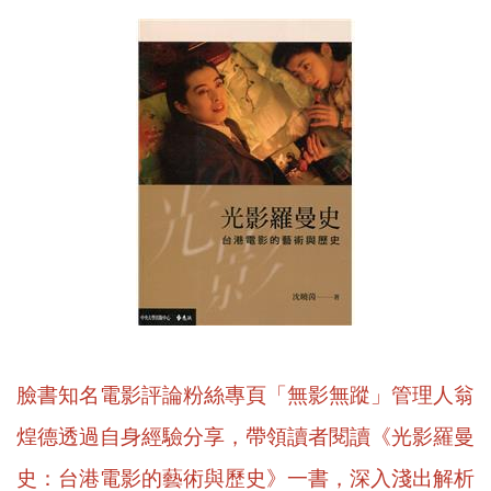
臉書知名電影評論粉絲專頁「無影無蹤」管理人翁
煌德透過自身經驗分享，
帶領讀者閱讀《光影羅曼
史：台港電影的藝術與歷史》一書，
深入淺出解析