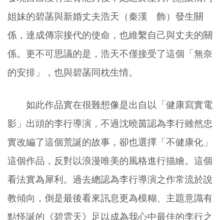
姐妹的碧菡與新婚丈夫浩天（秦漢 飾）發生關
係，達成傳宗接代的使命，也維繫自己與丈夫的關
係。更不可思議的是，浩天不僅接受了這個「無奈
的安排」，也與碧菡同枕生情。
如此作品實在很難想像是出自以「健康寫實電
影」出頭的李行導演，不過沈曉茵認為李行雖然忠
實改編了這個荒誕的故事，卻也選擇「不健康化」
這個作品，反對以浪漫唯美的風格進行描繪。這個
看法實為犀利。過去總認為李行導演之作常流於說
教傾向，倒是最後看來訊息更為模糊、主題意識有
點怪誕的《碧雲天》足以成為我心中最佳的李行之