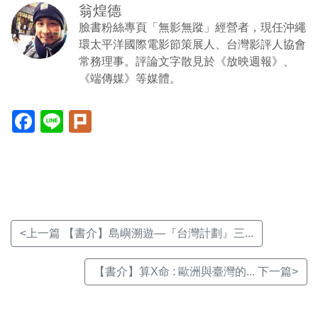
翁煌德
臉書粉絲專頁「無影無蹤」經營者，現任沖繩
環太平洋國際電影節策展人、台灣影評人協會
常務理事。評論文字散見於《放映週報》、
《端傳媒》等媒體。
Facebook(另
Line(另
Plurk(另
開
開
開
新
新
新
視
視
視
窗)
窗)
窗)
<上一篇 【書介】島嶼溯遊—『台灣計劃』三...
【書介】算X命 : 歐洲與臺灣的... 下一篇>