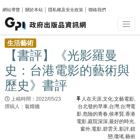
跳至主要內容區塊
網站導覽
│
關於本站
│
隱私權及安全政策
│
聯絡我們
:::
生活藝術
【書評】《光影羅曼
史：台港電影的藝術與
歷史》書評
上稿時間：2022/05/23
人在天涯
,
文化
,
文藝電影
,
撰稿人：
翁煌德
台北發的早車
,
台灣
,
台灣電
影
,
危險的青春
,
侯孝賢
,
香港
電影
,
庭院深深
,
最好的時光
,
窗外
,
電影
,
碧雲天
,
影評
,
錯
戀
,
瓊瑤
,
藝術