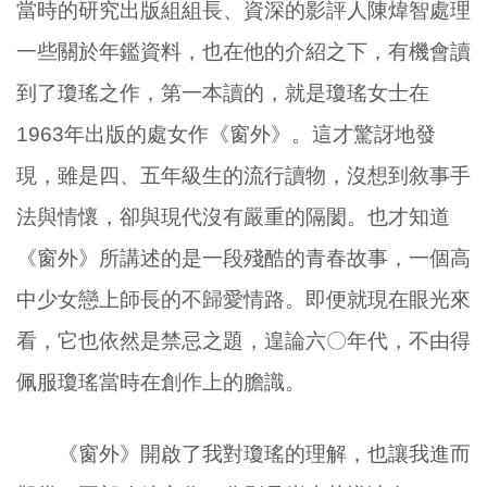
當時的研究出版組組長、資深的影評人陳煒智處理
一些關於年鑑資料，也在他的介紹之下，有機會讀
到了瓊瑤之作，第一本讀的，就是瓊瑤女士在
1963年出版的處女作《窗外》。這才驚訝地發
現，雖是四、五年級生的流行讀物，沒想到敘事手
法與情懷，卻與現代沒有嚴重的隔閡。也才知道
《窗外》所講述的是一段殘酷的青春故事，一個高
中少女戀上師長的不歸愛情路。即便就現在眼光來
看，它也依然是禁忌之題，遑論六〇年代，不由得
佩服瓊瑤當時在創作上的膽識。
《窗外》開啟了我對瓊瑤的理解，也讓我進而