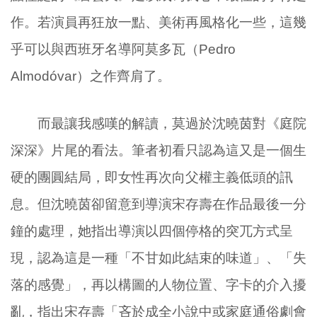
作。若演員再狂放一點、美術再風格化一些，這幾
乎可以與西班牙名導阿莫多瓦（Pedro
Almodóvar）之作齊肩了。
而最讓我感嘆的解讀，莫過於沈曉茵對《庭院
深深》片尾的看法。筆者初看只認為這又是一個生
硬的團圓結局，即女性再次向父權主義低頭的訊
息。但沈曉茵卻留意到導演宋存壽在作品最後一分
鐘的處理，她指出導演以四個停格的突兀方式呈
現，認為這是一種「不甘如此結束的味道」、「失
落的感覺」，再以構圖的人物位置、字卡的介入擾
亂，指出宋存壽「吝於成全小說中或家庭通俗劇會