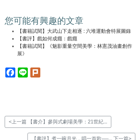
您可能有興趣的文章
【書籍試閱】大武山下走相逐 : 六堆運動會特展圖錄
【書評】戲如何成癮：戲癮
【書籍試閱】《魅影重量空間美學：林憲茂油畫創作
展》
Facebook(另
Line(另
Plurk(另
開
開
開
新
新
新
視
視
視
窗)
窗)
窗)
<上一篇 【書介】參與式劇場美學：21世紀...
【書評】煮一碗月光，唱一首歌──... 下一篇>