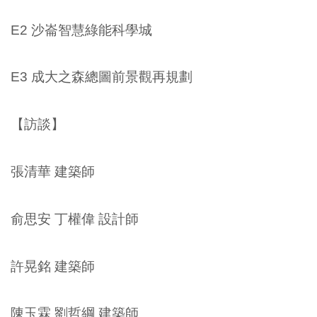
E2 沙崙智慧綠能科學城
E3 成大之森總圖前景觀再規劃
【訪談】
張清華 建築師
俞思安 丁權偉 設計師
許晃銘 建築師
陳玉霖 劉哲綱 建築師