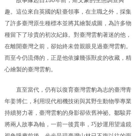
故事緣起自150年前，斯文豪的生態調查興
趣。這位來自英國的駐臺領事，在主職之外，採集
了許多臺灣原生種標本並將其繪製成圖，為許多物
種留下了珍貴的初次紀錄。對臺灣雲豹著迷的他，
在離開臺灣之前，卻始終未曾親眼見過臺灣雲豹。
而至今仍流傳的，正是他依據幾張獸皮的收藏，精
心繪製的臺灣雲豹。
直至當代，仍有以復育臺灣雲豹為志的臺灣青
年姜博仁，利用現代相機技術與其野生動物學專業
持續努力著，臺灣雲豹的身影卻依舊神祕。鄒駿昇
將兩人故事為軸，一前一後貫串，巧妙運用望遠鏡
視角呼應前後，步步呈現臺灣山林已不復以往的面