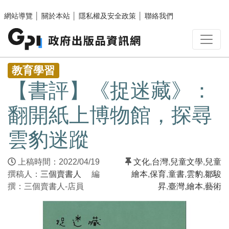
跳至主要內容區塊
網站導覽
│
關於本站
│
隱私權及安全政策
│
聯絡我們
:::
教育學習
【書評】《捉迷藏》：
翻開紙上博物館，探尋
雲豹迷蹤
上稿時間：2022/04/19
文化
,
台灣
,
兒童文學
,
兒童
撰稿人：
三個賣書人
編
繪本
,
保育
,
童書
,
雲豹
,
鄒駿
撰：三個賣書人-店員
昇
,
臺灣
,
繪本
,
藝術