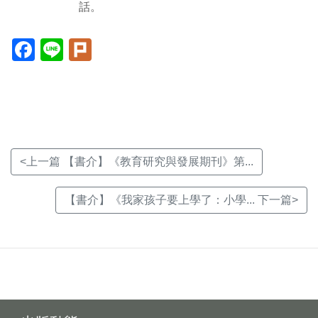
話。
Facebook(另
Line(另
Plurk(另
開
開
開
新
新
新
視
視
視
窗)
窗)
窗)
<上一篇 【書介】《教育研究與發展期刊》第...
【書介】《我家孩子要上學了：小學... 下一篇>