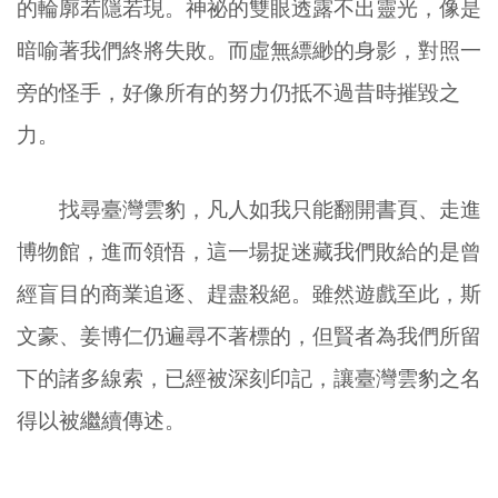
的輪廓若隱若現。神祕的雙眼透露不出靈光，像是
暗喻著我們終將失敗。而虛無縹緲的身影，對照一
旁的怪手，好像所有的努力仍抵不過昔時摧毀之
力。
找尋臺灣雲豹，凡人如我只能翻開書頁、走進
博物館，進而領悟，這一場捉迷藏我們敗給的是曾
經盲目的商業追逐、趕盡殺絕。雖然遊戲至此，斯
文豪、姜博仁仍遍尋不著標的，但賢者為我們所留
下的諸多線索，已經被深刻印記，讓臺灣雲豹之名
得以被繼續傳述。