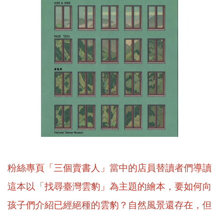
粉絲專頁「三個賣書人」當中的店員替讀者們導讀
這本以「找尋臺灣雲豹」為主題的繪本，要如何向
孩子們介紹已經絕種的雲豹？自然風景還存在，但