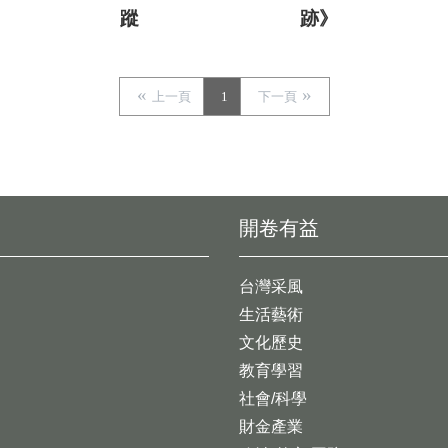
蹤
跡》
上一頁
1
下一頁
開卷有益
台灣采風
生活藝術
文化歷史
教育學習
社會/科學
財金產業