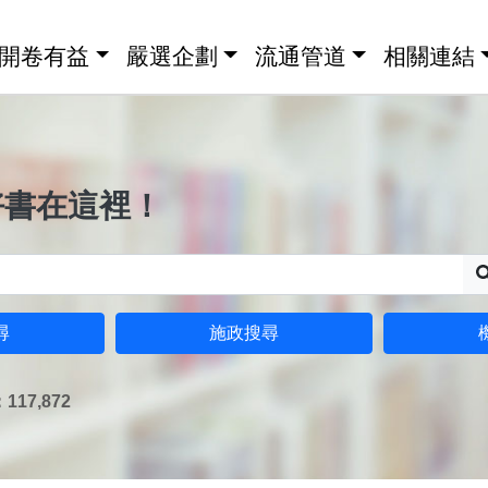
開卷有益
嚴選企劃
流通管道
相關連結
好書在這裡！
尋
施政搜尋
17,872