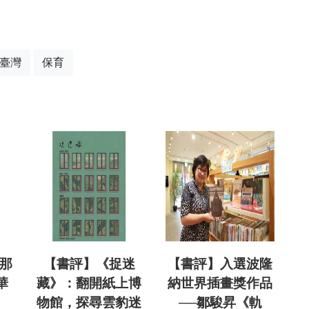
臺灣
保育
隆那
【書評】《捉迷
【書評】入選波隆
華
藏》：翻開紙上博
納世界插畫獎作品
物館，探尋雲豹迷
──鄒駿昇《軌