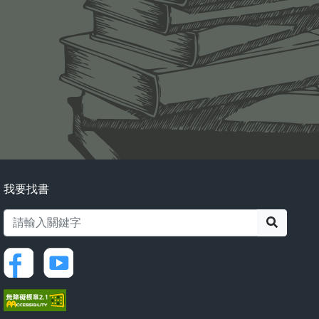
我要找書
搜尋