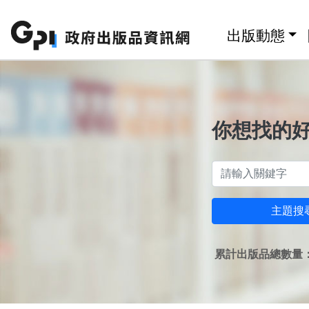
跳至主要內容區塊
:::
出版動態
你想找的
主題搜
累計出版品總數量：1