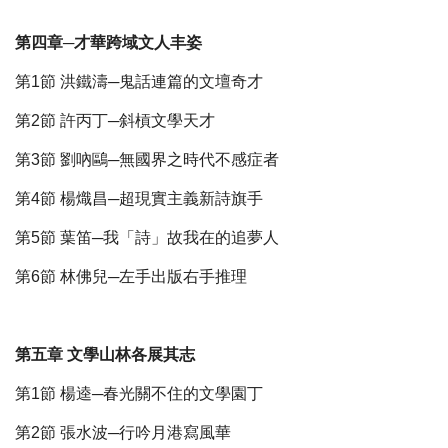
第四章─才華跨域文人丰姿
第1節 洪鐵濤─鬼話連篇的文壇奇才
第2節 許丙丁─斜槓文學天才
第3節 劉吶鷗─無國界之時代不感症者
第4節 楊熾昌─超現實主義新詩旗手
第5節 葉笛─我「詩」故我在的追夢人
第6節 林佛兒─左手出版右手推理
第五章 文學山林各展其志
第1節 楊逵─春光關不住的文學園丁
第2節 張水波─行吟月港寫風華