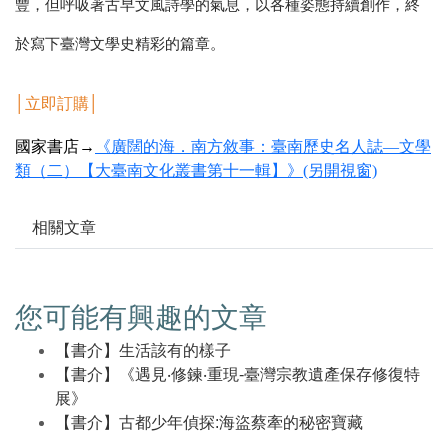
豐，但呼吸著古早文風詩學的氣息，以各種姿態持續創作，終
於寫下臺灣文學史精彩的篇章。
│
立即訂購
│
國家書店→
《廣闊的海．南方敘事：臺南歷史名人誌—文學
類（二）【大臺南文化叢書第十一輯】》(另開視窗)
相關文章
您可能有興趣的文章
【書介】生活該有的樣子
【書介】《遇見‧修鍊‧重現-臺灣宗教遺產保存修復特
展》
【書介】古都少年偵探:海盜蔡牽的秘密寶藏