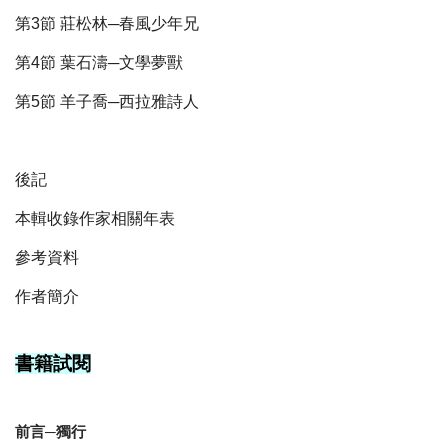
第3節 莊松林─春風少年兄
第4節 葉石濤─文學夢獸
第5節 羊子喬─西拉雅詩人
後記
本輯收錄作家相關年表
參考資料
作者簡介
書籍試閱
前言─獨行