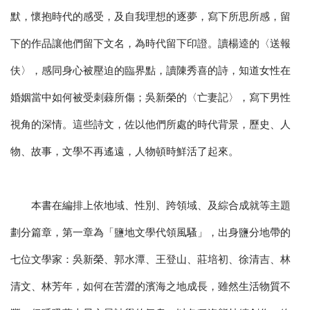
默，懷抱時代的感受，及自我理想的逐夢，寫下所思所感，留
下的作品讓他們留下文名，為時代留下印證。讀楊逵的〈送報
伕〉，感同身心被壓迫的臨界點，讀陳秀喜的詩，知道女性在
婚姻當中如何被受刺蕀所傷；吳新榮的〈亡妻記〉，寫下男性
視角的深情。這些詩文，佐以他們所處的時代背景，歷史、人
物、故事，文學不再遙遠，人物頓時鮮活了起來。
本書在編排上依地域、性別、跨領域、及綜合成就等主題
劃分篇章，第一章為「鹽地文學代領風騷」，出身鹽分地帶的
七位文學家：吳新榮、郭水潭、王登山、莊培初、徐清吉、林
清文、林芳年，如何在苦澀的濱海之地成長，雖然生活物質不