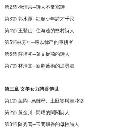
第2節 徐清吉─詩人不常寫詩
第3節 郭水潭─紅顏少年詩才千尺
第4節 王登山─住海邊的鹽村詩人
第5節林芳年─嚴以律己的筆耕者
第6節 莊培初─棄文從商的詩人
第7節 林清文─新劇藝術的追尋者
第三章 文學女力詩香傳世
第1節 葉陶─烏雞母、土匪婆與賣花婆
第2節 黃金川─閃耀的閨閣詩人
第3節 陳秀喜─玉蘭飄香的母性詩人