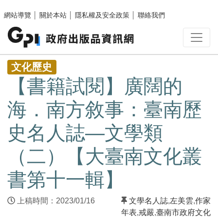
跳至主要內容區塊
網站導覽
│
關於本站
│
隱私權及安全政策
│
聯絡我們
:::
文化歷史
【書籍試閱】廣闊的
海．南方敘事：臺南歷
史名人誌—文學類
（二）【大臺南文化叢
書第十一輯】
上稿時間：2023/01/16
文學名人誌
,
左美雲
,
作家
年表
,
戒嚴
,
臺南市政府文化