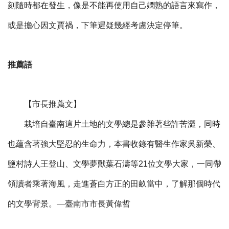
刻隨時都在發生，像是不能再使用自己嫻熟的語言來寫作，
或是擔心因文賈禍，下筆遲疑幾經考慮決定停筆。
推薦語
【市長推薦文】
栽培自臺南這片土地的文學總是參雜著些許苦澀，同時
也蘊含著強大堅忍的生命力，本書收錄有醫生作家吳新榮、
鹽村詩人王登山、文學夢獸葉石濤等21位文學大家，一同帶
領讀者乘著海風，走進蒼白方正的田畝當中，了解那個時代
的文學背景。
—
臺南市市長黃偉哲