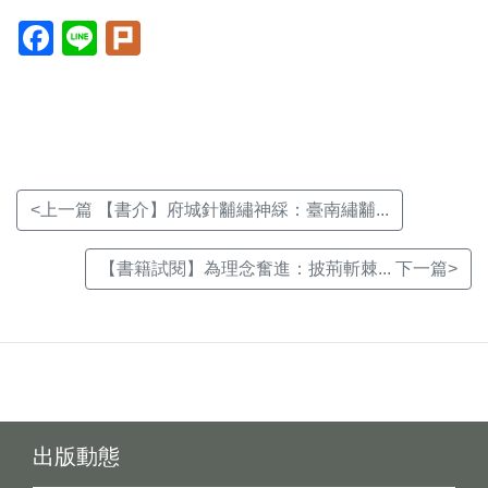
Facebook(另
Line(另
Plurk(另
開
開
開
新
新
新
視
視
視
窗)
窗)
窗)
<上一篇 【書介】府城針黼繡神綵：臺南繡黼...
【書籍試閱】為理念奮進：披荊斬棘... 下一篇>
出版動態