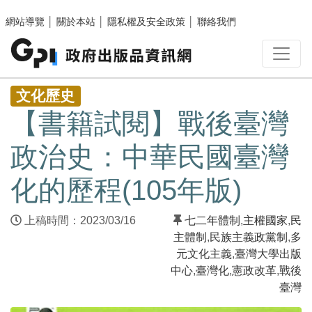
跳至主要內容區塊
網站導覽
│
關於本站
│
隱私權及安全政策
│
聯絡我們
:::
文化歷史
【書籍試閱】戰後臺灣
政治史：中華民國臺灣
化的歷程(105年版)
上稿時間：2023/03/16
七二年體制
,
主權國家
,
民
主體制
,
民族主義政黨制
,
多
元文化主義
,
臺灣大學出版
中心
,
臺灣化
,
憲政改革
,
戰後
臺灣