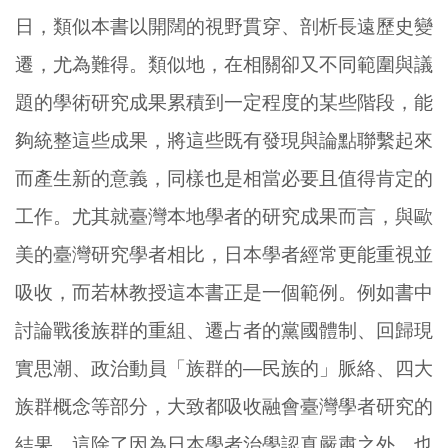
日，類似本書以開闊的視野貫穿、剖析長遠歷史變
遷，尤為難得。類似地，在相關卻又不同範圍與議
題的學術研究成果累積到一定程度的某些階段，能
夠統整這些成果，將這些既有發現與論點聯繫起來
而產生新的意義，同樣也是相當必要且值得肯定的
工作。尤其就臺灣本地學者的研究成果而言，與歐
美的臺灣研究學者相比，日本學者經常更能重視並
吸收，而若林教授這本書正是一個範例。例如書中
討論戰後族群的重組、遷占者的黨國體制、回歸現
實思潮、政治動員「族群的―民族的」脈絡、四大
族群概念等部分，大致都吸收融會臺灣學者研究的
結果。這除了因為日本學者治學認真嚴肅之外，也