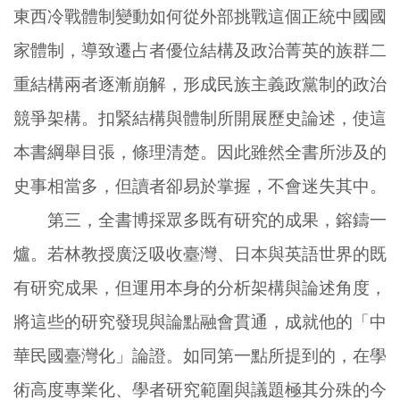
東西冷戰體制變動如何從外部挑戰這個正統中國國
家體制，導致遷占者優位結構及政治菁英的族群二
重結構兩者逐漸崩解，形成民族主義政黨制的政治
競爭架構。扣緊結構與體制所開展歷史論述，使這
本書綱舉目張，條理清楚。因此雖然全書所涉及的
史事相當多，但讀者卻易於掌握，不會迷失其中。
第三，全書博採眾多既有研究的成果，鎔鑄一
爐。若林教授廣泛吸收臺灣、日本與英語世界的既
有研究成果，但運用本身的分析架構與論述角度，
將這些的研究發現與論點融會貫通，成就他的「中
華民國臺灣化」論證。如同第一點所提到的，在學
術高度專業化、學者研究範圍與議題極其分殊的今